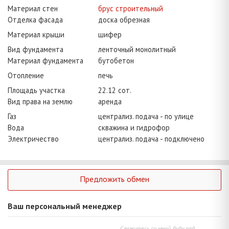
Материал стен
брус строительный
Отделка фасада
доска обрезная
Материал крыши
шифер
Вид фундамента
ленточный монолитный
Материал фундамента
бутобетон
Отопление
печь
Площадь участка
22.12 сот.
Вид права на землю
аренда
Газ
централиз. подача - по улице
Вода
скважина и гидрофор
Электричество
централиз. подача - подключено
Предложить обмен
Ваш персональный менеджер
Свяжитесь со мной, буду рад