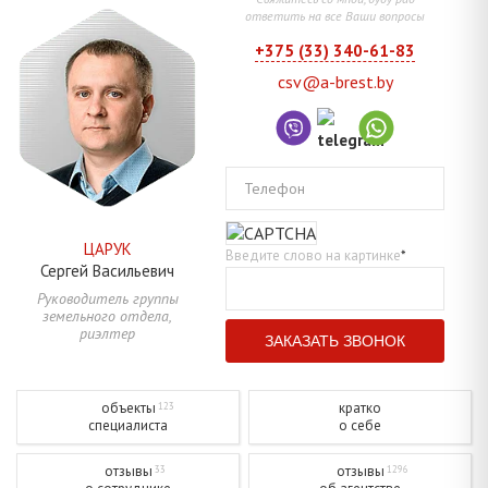
ответить на все Ваши вопросы
+375 (33) 340-61-83
csv@a-brest.by
Телефон
ЦАРУК
Введите слово на картинке
*
Сергей
Васильевич
Руководитель группы
земельного отдела,
риэлтер
объекты
кратко
123
специалиста
о себе
отзывы
отзывы
33
1296