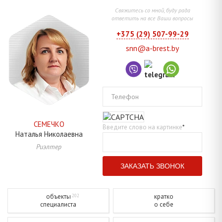
Свяжитесь со мной, буду рада
ответить на все Ваши вопросы
+375 (29) 507-99-29
snn@a-brest.by
Телефон
СЕМЕЧКО
Введите слово на картинке
*
Наталья
Николаевна
Риэлтер
объекты
кратко
202
специалиста
о себе