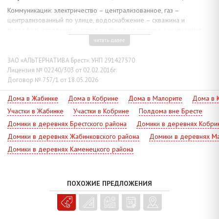
Коммуникации: электричество – централизованное, газ –
централизованный по улице, водоснабжение – скважина и
гидрофор, отопление – котел на твердом топливе, канализация –
автономная.
читать далее
Два земельных участка, расположенных напротив друг друга,
ЗАО «АЛЬТЕРНАТИВА Брест». УНП 291427570
общей площадью 0,3363 га. На территории имеются
Лицензия № 02240/303 от 02.02.2016г.
хозяйственные постройки: гараж, баня с ванной комнатой, сараи,
Договор № 757/1 от 18.05.2026
надворный погреб. Асфальтированные подъездные пути. Рядом
простирается лесной массив, в 1,3 км находятся пруды.
Дома в Жабинке
Дома в Кобрине
Дома в Малорите
Дома в 
Обращайтесь, - мы всегда рады помочь!
Участки в Жабинке
Участки в Кобрине
Полдома вне Бресте
Домики в деревнях Брестского района
Домики в деревнях Кобри
Домики в деревнях Жабинковского района
Домики в деревнях Ма
Домики в деревнях Каменецкого района
ПОХОЖИЕ ПРЕДЛОЖЕНИЯ