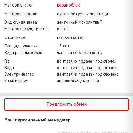
Материал стен
керамоблок
Материал крыши
мягкая битумная черепица
Вид фундамента
ленточный монолитный
Материал фундамента
бетон
Отопление
газовый котел
Площадь участка
15 сот.
Вид права на землю
частная собственность
Газ
централиз. подача - подключен
Вода
централиз. подача - подключена
Электричество
централиз. подача - подключено
Канализация
автономная / местная
Предложить обмен
Ваш персональный менеджер
Свяжитесь со мной, буду рада ответить на все