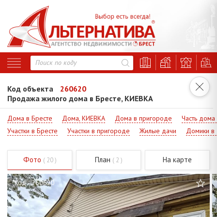
Код объекта
260620
Продажа жилого дома в Бресте, КИЕВКА
Дома в Бресте
Дома, КИЕВКА
Дома в пригороде
Часть дома
Участки в Бресте
Участки в пригороде
Жилые дачи
Домики в
Фото
План
На карте
( 20 )
( 2 )
Код - 260620