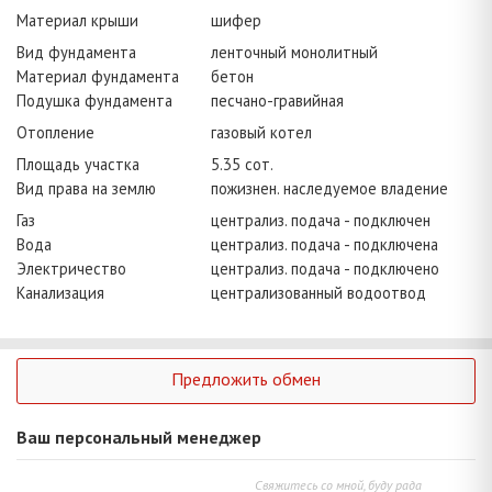
Материал крыши
шифер
Вид фундамента
ленточный монолитный
Материал фундамента
бетон
Подушка фундамента
песчано-гравийная
Отопление
газовый котел
Площадь участка
5.35 сот.
Вид права на землю
пожизнен. наследуемое владение
Газ
централиз. подача - подключен
Вода
централиз. подача - подключена
Электричество
централиз. подача - подключено
Канализация
централизованный водоотвод
Предложить обмен
Ваш персональный менеджер
Свяжитесь со мной, буду рада