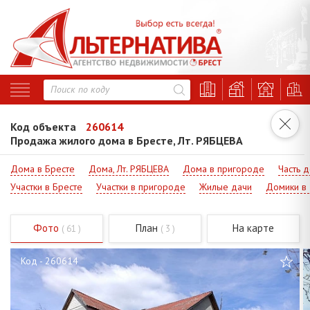
Код объекта
260614
Продажа жилого дома в Бресте, Лт. РЯБЦЕВА
Дома в Бресте
Дома, Лт. РЯБЦЕВА
Дома в пригороде
Часть 
Участки в Бресте
Участки в пригороде
Жилые дачи
Домики в
Фото
План
На карте
( 61 )
( 3 )
Код - 260614