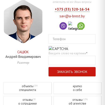
ответить на все Ваши вопросы
+375 (33) 320-16-54
sav@a-brest.by
Телефон
САЦЮК
Введите слово на картинке
*
Андрей
Владимирович
Риэлтер
объекты
кратко
204
специалиста
о себе
отзывы
отзывы
18
1296
о сотруднике
об агентстве