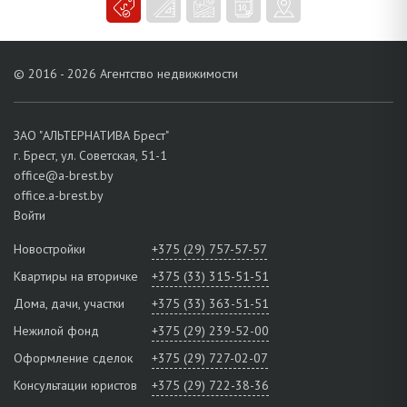
Земельный участок площадью 0,0986 га огорожен бетонным
забором, ворота из металлопрофиля. На территории есть гараж и
хозблок, выделены зоны для отдыха и огородничества, дворовые
площадки вымощены тротуарной плиткой. Асфальтированные
© 2016 - 2026 Агентство недвижимости
подъездные пути. Небольшая деревня расположена вблизи
социальной городской инфраструктуры. В населенном пункте
имеются школа, детский сад, отделение почты и банка, магазины,
поблизости супермаркет MARTINN. Активно ведется
ЗАО "АЛЬТЕРНАТИВА Брест"
благоустройство улиц и дорог, строительство современных жилых
г. Брест, ул. Советская, 51-1
домов. Мобильное транспортное сообщение с г. Брестом
office@a-brest.by
позволяет быстро добраться в нужный микрорайон.
office.a-brest.by
Не упустите свой шанс – просто позвоните!
Войти
Новостройки
+375 (29) 757-57-57
Квартиры на вторичке
+375 (33) 315-51-51
Дома, дачи, участки
+375 (33) 363-51-51
Нежилой фонд
+375 (29) 239-52-00
Оформление сделок
+375 (29) 727-02-07
Консультации юристов
+375 (29) 722-38-36