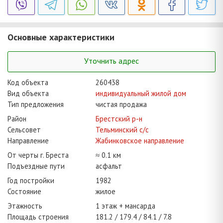
Основные характеристики
Уточнить адрес
Код объекта
260438
Вид объекта
индивидуальный жилой дом
Тип предложения
чистая продажа
Район
Брестский р-н
Сельсовет
Тельминский с/с
Направление
Жабинковское направление
От черты г. Бреста
≈ 0.1 км
Подъездные пути
асфальт
Год постройки
1982
Состояние
жилое
Этажность
1 этаж + мансарда
Площадь строения
181.2
179.4
84.1
7.8