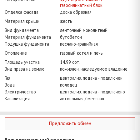
газосиликатный блок
Отделка фасада
доска обрезная
Материал крыши
жесть
Вид фундамента
ленточный монолитный
Материал фундамента
бутобетон
Подушка фундамента
песчано-гравийная
Отопление
газовый котел и печь
Площадь участка
14.99 сот.
Вид права на землю
пожизнен. наследуемое владение
Газ
централиз. подача - подключен
Вода
колодец
Электричество
централиз. подача - подключено
Канализация
автономная / местная
Предложить обмен
Ваш персональный менеджер