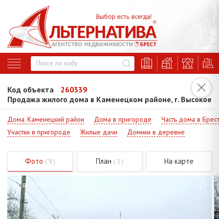
Код объекта
260339
Продажа жилого дома в Каменецком районе, г. Высокое
Дома. Каменецкий район
Дома в пригороде
Часть дома в Брес
Участки в пригороде
Жилые дачи
Домики в деревне
Фото
План
На карте
( 9 )
( 2 )
Код - 260339