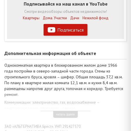
Подписывайся на наш канал в YouTube
Смотри видеообзоры объектов недвижимости!
Квартиры
Дома. Участки
Дачи
Нежилой фонд
Подписаться
Дополнительная информация об объекте
Однокомнатная квартира в блокированном жилом доме 1966
года постройки в северо-западной части города. Стены из
строительного бруса, кровля – шифер. Общая площадь 37,2 кв.м.
По плану в квартире жилая комната 12,1 кв.м. и кухня 8,4 кв.м.
размещены напротив друг друга, топочная и коридор. Требуется
ремонт.
Коммуникации: электричество, газ, водоснабжение –
централизованные, отопление - печное.
читать далее
Земельный участок площадью 0,0440 га огорожен забором, на
территории достаточно свободного места для огородничества.
ЗАО «АЛЬТЕРНАТИВА Брест». УНП 291427570
Инфраструктура микрорайона развита, в жилом массиве