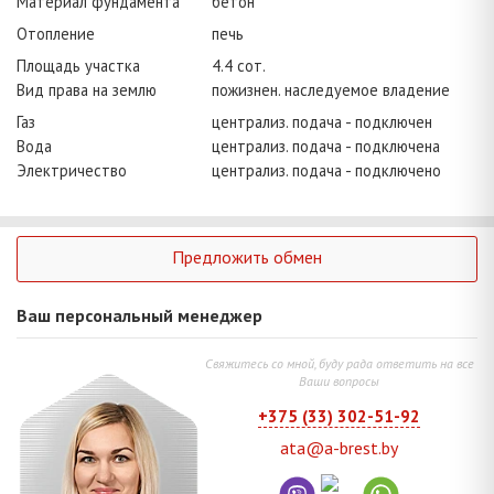
Материал фундамента
бетон
Отопление
печь
Площадь участка
4.4 сот.
Вид права на землю
пожизнен. наследуемое владение
Газ
централиз. подача - подключен
Вода
централиз. подача - подключена
Электричество
централиз. подача - подключено
Предложить обмен
Ваш персональный менеджер
Свяжитесь со мной, буду рада ответить на все
Ваши вопросы
+375 (33) 302-51-92
ata@a-brest.by