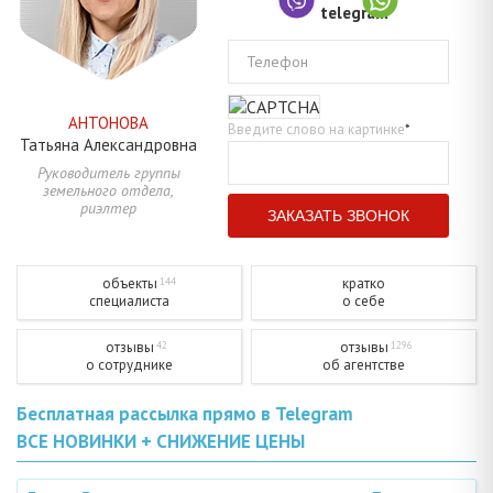
Телефон
АНТОНОВА
Введите слово на картинке
*
Татьяна
Александровна
Руководитель группы
земельного отдела,
риэлтер
объекты
кратко
144
специалиста
о себе
отзывы
отзывы
42
1296
о сотруднике
об агентстве
Бесплатная рассылка прямо в Telegram
ВСЕ НОВИНКИ + СНИЖЕНИЕ ЦЕНЫ