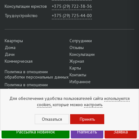
Консультации юристов
+375 (29) 722-38-36
Трудоустройство
+375 (29) 725-44-00
Квартиры
Сотрудники
Дома
Отзывы
Дачи
Консультации
Коммерческая
Журнал
Карты
Политика в отношении
Контакты
обработки персональных данных
Избранное
Политика в отношении
обработки cookie
Подробнее о настройках файлов
Для обеспечения удобства пользователей сайта
используются
cookie
cookies,
которые можно
настроить
+375 (33) 301-31-78
Отзывы:
5
из
5
(
1296
отзывов
)
Рассылка новинок
Написать
Заявка