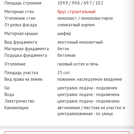
Площадь строения
104.9
94.6
69.7
10.2
Материал стен
брус строительный
Утепление стен
пенопласт / пенополистирол
Отделка фасада
силикатный кирпич
Материал крыши
шифер
Вид фундамента
ленточный монолитный
Материал фундамента
бетон
Подушка фундамента
бетонная
Отопление
газовый котел и печь
Площадь участка
25 сот.
Вид права на землю
пожизнен. наследуемое владение
Газ
централиз. подача - подключен
Вода
централиз. подача - подключена
Электричество
централиз. подача - подключено
Канализация
автономная / местная на участке и
централизованная - по улице