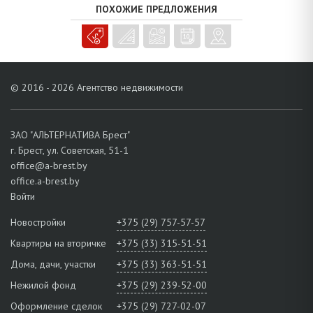
реке Западный Буг. По северной окраине протекает приток Буга р.
ПОХОЖИЕ ПРЕДЛОЖЕНИЯ
Лесная. Местные дороги ведут в сторону д. Скоки, д. Большие
Мотыкалы и д. Теребунь. Инфраструктура развита и удобна для
постоянного проживания: ясли-сад, средняя школа, ДШИ, Дом
культуры, библиотека, Центр коррекционно-развивающего
обучения и реабилитации, конно-спортивный клуб, ФАП,
© 2016 - 2026 Агентство недвижимости
предприятия торговли магазины РАЙПО, торговые павильоны,
буфет, кафе ОАО «СГЦ «Западный»-1, Преображенская церковь.
Транспортная сеть – автобусное и железнодорожное сообщение,
маршрутное такси № 20. Плюсом являются удобные развязки
ЗАО "АЛЬТЕРНАТИВА Брест"
автомобильных дорог и близость городской инфраструктуры.
г. Брест, ул. Советская, 51-1
Всегда рады! Обращайтесь!
office@a-brest.by
office.a-brest.by
Войти
Новостройки
+375 (29) 757-57-57
Квартиры на вторичке
+375 (33) 315-51-51
Дома, дачи, участки
+375 (33) 363-51-51
Нежилой фонд
+375 (29) 239-52-00
Оформление сделок
+375 (29) 727-02-07