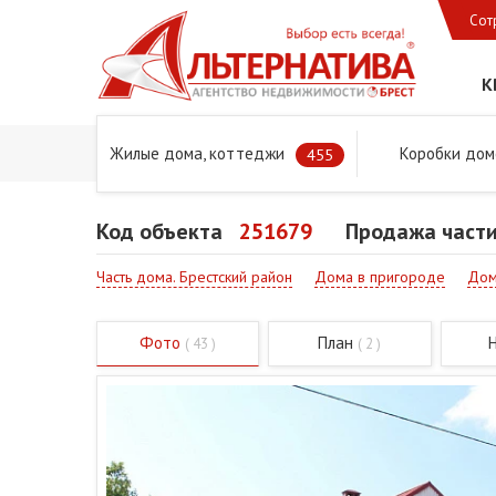
Сот
К
Жилые дома, коттеджи
Коробки дом
Главная
Предложения
Дома в Бресте и Брестском 
455
Код объекта
251679
Продажа части
Часть дома. Брестский район
Дома в пригороде
Дом
Фото
План
( 43 )
( 2 )