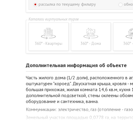
рассылка по текущему фильтру
обно
360° - Квартиры
360° - Дома
360° 
Дополнительная информация об объекте
Часть жилого дома (1/2 доли), расположенного в а
оштукатурен "короед". Двускатная крыша, кровля -
большая прихожая, жилая комната 14,6 кв.м, кухня 
дополнительной подсветкой, стены оклеены обоя
оборудование и сантехника, ванна.
Коммуникации: электричество, газ (отопление - газ
Земельный участок площадью 0,0778 га, на территор
Бреста, от которых его отделяет объездная автод
принадлежит к бассейну Вислы, рядом протекают ру