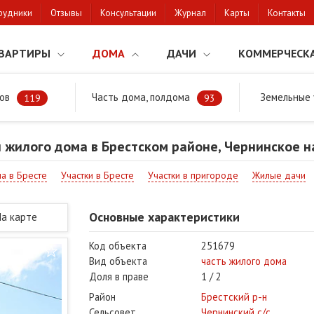
рудники
Отзывы
Консультации
Журнал
Карты
Контакты
ВАРТИРЫ
ДОМА
ДАЧИ
КОММЕРЧЕСК
ов
Часть дома, полдома
Земельные 
районе
Продажа части жилого дома в Брестском районе, Чернинское
119
93
 жилого дома в Брестском районе, Чернинское 
а в Бресте
Участки в Бресте
Участки в пригороде
Жилые дачи
Основные характеристики
На карте
Код объекта
251679
Вид объекта
часть жилого дома
Доля в праве
1 / 2
Район
Брестский р-н
Сельсовет
Чернинский с/с