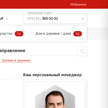
Избранное
АЯ
363-51-51
+375 ( 33 )
участки
Дом в деревне / дача
 направление
51
55
направление
Домики в деревне
Ваш персональный менеджер