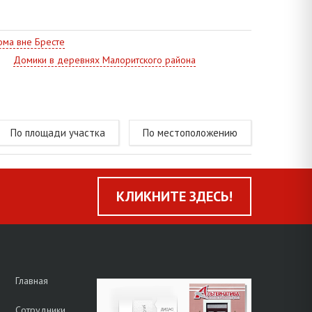
ный храм Иоанна Богослова (1997 год), братская
ма вне Бресте
Домики в деревнях Малоритского района
По площади участка
По местоположению
КЛИКНИТЕ ЗДЕСЬ!
Главная
Сотрудники