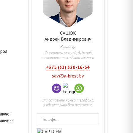
САЦЮК
Андрей
Владимирович
Риэлтер
ирол
Свяжитесь со мной, буду рад
ответить на все Ваши вопросы
+375 (33) 320-16-54
sav@a-brest.by
или оставьте номер телефона,
я обязательно Вам перезвоню
ключен
Телефон
ключена