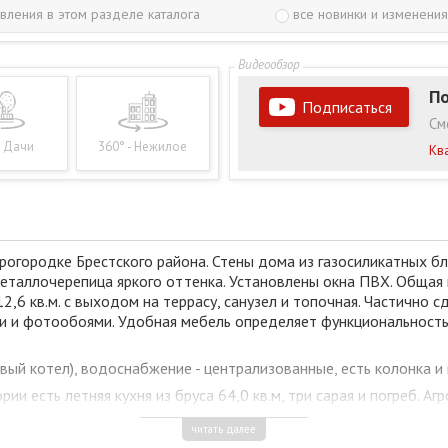
вления в этом разделе каталога
все новинки и изменения
По
Подписаться
См
- Дачи
360° - Нежилое
Кв
грогородке Брестского района. Стены дома из газосиликатных б
 металлочерепица яркого оттенка. Установлены окна ПВХ. Общая 
12,6 кв.м. с выходом на террасу, санузел и топочная. Частично
ми и фотообоями. Удобная мебель определяет функциональност
овый котел), водоснабжение - централизованные, есть колонка и
ии есть летняя кухня из бруса 64,0 кв.м, три сарая и погреб. А
орога E30, помимо северного полукольца через поселок проход
читать далее
чьи со стоком в реку Лесную. В агрогородке имеются библиотек