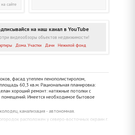
 на сайте
дписывайся на наш канал в YouTube
отри видеообзоры объектов недвижимости!
артиры
Дома. Участки
Дачи
Нежилой фонд
локов, фасад утеплен пенополистиролом,
площадь 60,3 кв.м. Рациональная планировка:
 сделан хороший ремонт: натяжные потолки с
ь помещений. Имеется необходимое бытовое
 колодец, канализация - автономная.
грогородок расположен у северо-восточных окраин г.
ит местная дорога Черни — Чернавчицы.Местность
а, районный Дом культуры, автосервис, конно-