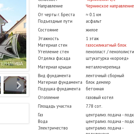
Направление
Чернинское направление
От черты г. Бреста
≈ 0.1 км
Подъездные пути
асфальт
Состояние
жилое
Этажность
1 этаж
Материал стен
газосиликатный блок
Утепление стен
пенопласт / пенополист
Отделка фасада
штукатурка «короед»
Материал крыши
металлочерепица
Вид фундамента
ленточный сборный
Материал фундамента
блок демлер
Подушка фундамента
бетонная
Отопление
газовый котел
Площадь участка
7.78 сот.
Газ
централиз. подача - под
Вода
централиз. подача - под
Электричество
централиз. подача -
подключено