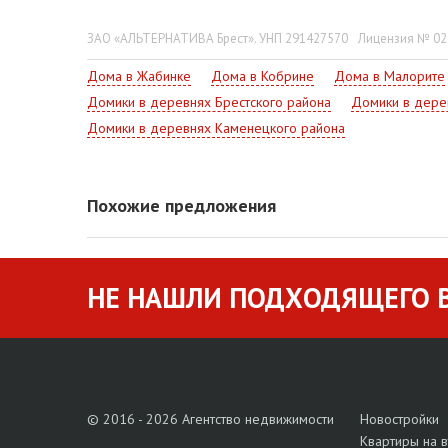
ЗАО «АЛЬТЕРНАТИВА Брест». УНП 291427570
Лицензия № 022
Дома в Жабинке
Дома в Кобрине
Дома в Малорите
Домики в деревнях Брестского района
Домики в дере
Домики в деревнях Каменецкого района
Похожие предложения
НЕ НАШЛИ ПОДХОДЯЩЕГО В
© 2016 - 2026 Агентство недвижимости
Новостройки
Квартиры на 