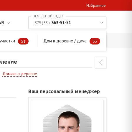
Избранное
АЯ
363-51-51
+375 ( 33 )
участки
Дом в деревне / дача
равление
51
53
вление
Домики в деревне
Ваш персональный менеджер