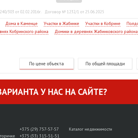
40/303 от 02.02.2016г.
Договор № 1232/1 от 25.06.2025
Дома в Каменце
Участки в Жабинке
Участки в Кобрине
Полдо
внях Кобринского района
Домики в деревнях Жабинковского района
По цене объекта
По общей площади
АРИАНТА У НАС НА САЙТЕ?
+375 (29) 757-57-57
Каталог недвижимости
вторичке
+375 (33) 315-51-51