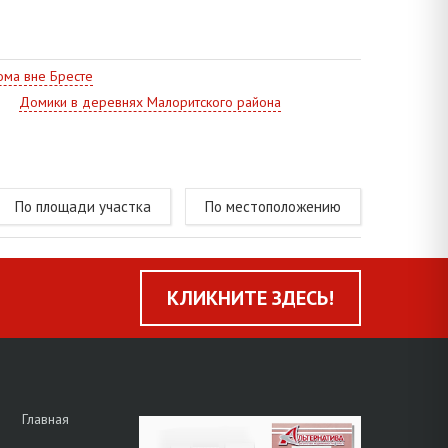
ма вне Бресте
Домики в деревнях Малоритского района
По площади участка
По местоположению
КЛИКНИТЕ ЗДЕСЬ!
Главная