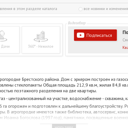
вления в этом разделе каталога
все новинки и изменения
По
Подписаться
См
- Дачи
360° - Нежилое
Кв
рогородке Брестского района. Дом с эркером построен из газо
новлены стеклопакеты Общая площадь 212,9 кв.м, жилая 84,8 кв.
ностью поэтажного разделения на две квартиры.
газ - централизованный на участке, водоснабжение - скважина, 
 га огорожен и подготовлен к дальнейшему благоустройству. Р
. В агрогородке имеются также библиотека, автосервис, конно
ам Иоанна Богослова (1997 год), памятники, посвященные военно
читать далее