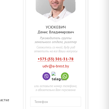
УСЮКЕВИЧ
Денис
Владимирович
Руководитель группы
земельного отдела, риэлтер
Свяжитесь со мной, буду рад
ответить на все Ваши вопросы
+375 (33) 301-31-78
udv@a-brest.by
или оставьте номер телефона,
я обязательно Вам перезвоню
частке
Телефон