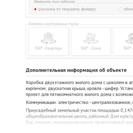
Изменить тип подписки
рассылка по текущему фильтру
обно
360° - Квартиры
360° - Дома
360° 
Дополнительная информация об объекте
Коробка двухэтажного жилого дома с цоколем в аг
кирпичом; двускатная крыша, кровля - шифер. Уста
проект для пятикомнатного жилого дома с возмож
Коммуникации: электричество - централизованное, 
Приусадебный земельный участок площадью 0,1476
общеобразовательная школа, районный Дом культуры
бар, магазин, музыкальная школа, православный хр
Звоните, – организуем просмотр!