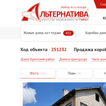
Сот
К
Жилые дома, коттеджи
Коробки дом
Главная
Предложения
Дома в Бресте и Брестском 
453
Код объекта
251232
Продажа короб
Дома. Брестский район
Дома в пригороде
Часть до
Фото
План
( 22 )
( 4 )