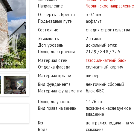
Направление
Чернинское направление
От черты г. Бреста
≈ 0.1 км
Подъездные пути
асфальт
Состояние
стадия строительства
Этажность
2 этажа
Доп. уровень
цокольный этаж
Площадь строения
212.9
84.8
22.5
Материал стен
газосиликатный блок
Отделка фасада
силикатный кирпич
Материал крыши
шифер
Вид фундамента
ленточный сборный
Материал фундамента
блок ФБС
Площадь участка
14.76 сот.
Вид права на землю
пожизнен. наследуемое
владение
Газ
централиз. подача - на у
Вода
скважина