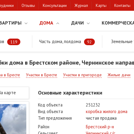
рудники
Отзывы
Консультации
Журнал
Карты
Контакты
ВАРТИРЫ
ДОМА
ДАЧИ
КОММЕРЧЕСК
ов
Часть дома, полдома
Земельные 
районе
Продажа коробки дома в Брестском районе, Чернинское нап
119
92
ки дома в Брестском районе, Чернинское напра
ма в Бресте
Участки в Бресте
Участки в пригороде
Жилые дачи
Основные характеристики
На карте
Код объекта
251232
Вид объекта
коробка жилого дома
Тип предложения
чистая продажа
Район
Брестский р-н
Сельсовет
Чернинский с/с