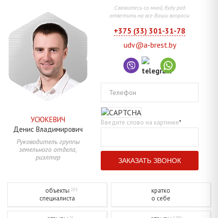
Свяжитесь со мной, буду рад
ответить на все Ваши вопросы
+375 (33) 301-31-78
udv@a-brest.by
Телефон
УСЮКЕВИЧ
Введите слово на картинке
*
Денис
Владимирович
Руководитель группы
земельного отдела,
риэлтер
объекты
кратко
205
специалиста
о себе
26
1296