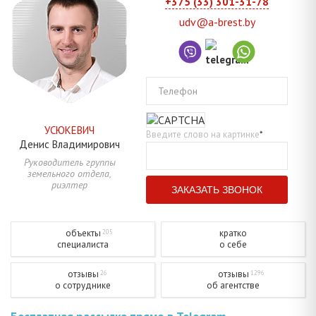
+375 (33) 301-31-78
udv@a-brest.by
Телефон
УСЮКЕВИЧ
Введите слово на картинке
*
Денис
Владимирович
Руководитель группы
земельного отдела,
риэлтер
объекты
кратко
205
специалиста
о себе
отзывы
отзывы
26
1296
о сотруднике
об агентстве