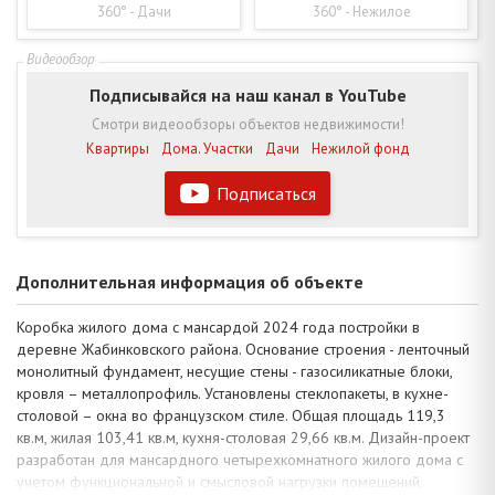
360° - Дачи
360° - Нежилое
Подписывайся на наш канал в YouTube
Смотри видеообзоры объектов недвижимости!
Квартиры
Дома. Участки
Дачи
Нежилой фонд
Подписаться
Дополнительная информация об объекте
Коробка жилого дома с мансардой 2024 года постройки в
деревне Жабинковского района. Основание строения - ленточный
монолитный фундамент, несущие стены - газосиликатные блоки,
кровля – металлопрофиль. Установлены стеклопакеты, в кухне-
столовой – окна во французском стиле. Общая площадь 119,3
кв.м, жилая 103,41 кв.м, кухня-столовая 29,66 кв.м. Дизайн-проект
разработан для мансардного четырехкомнатного жилого дома с
учетом функциональной и смысловой нагрузки помещений,