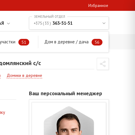
Избранное
АЯ
363-51-51
+375 ( 33 )
участки
Дом в деревне / дача
Видомлянский с/с
51
56
домлянский с/с
и
Домики в деревне
Ваш персональный менеджер
лку