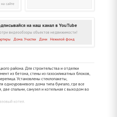
 на сайте
дписывайся на наш канал в YouTube
отри видеообзоры объектов недвижимости!
артиры
Дома. Участки
Дачи
Нежилой фонд
кого района. Для строительства и отделки
ент из бетона, стены из газосиликатных блоков,
черепица. Установлены стеклопакеты,
ля одноуровневого дома типа бунгало, где все
 две спальни, санузел и котельная с выходом во
азовый котел.
ня, сарай, высажено множество туй. В наличии
в уютном тихом месте вблизи ухоженных водоёмов.