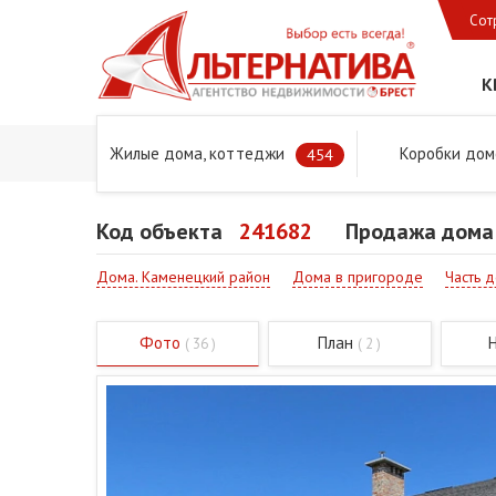
Сот
К
Жилые дома, коттеджи
Коробки дом
Главная
Предложения
Дома в Бресте и Брестском 
454
Код объекта
241682
Продажа дома 
Дома. Каменецкий район
Дома в пригороде
Часть 
Фото
План
( 36 )
( 2 )