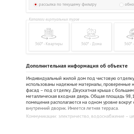
рассылка по текущему фильтру
обно
360° - Квартиры
360° - Дома
360° 
Дополнительная информация об объекте
Индивидуальный жилой дом под чистовую отделку 2
использованы надежные материалы, проверенные на
фасад – под отделку. Двускатная крыша с большим 
металлическая входная дверь. Общая площадь 98,1 
помещения располагаются на одном уровне вокруг о
внутренний дворик. Имеется летняя терраса.
Коммуникации: электричество, водоснабжение – цен
Угловой земельный участок площадью 0,2086 га пр
много материалов для будущих строений. Асфальт