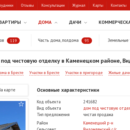
рудники
Отзывы
Консультации
Журнал
Карты
Контакты
ВАРТИРЫ
ДОМА
ДАЧИ
КОММЕРЧЕСК
ов
Часть дома, полдома
Земельные 
районе
Продажа дома под чистовую отделку в Каменецком районе, 
119
93
под чистовую отделку в Каменецком районе, Ви
дома в Бресте
Участки в Бресте
Участки в пригороде
Жилые дач
Основные характеристики
На карте
Код объекта
241682
Вид объекта
дом под чистовую отде
Тип предложения
чистая продажа
Район
Каменецкий р-н
Сельсовет
Видомлянский с/с