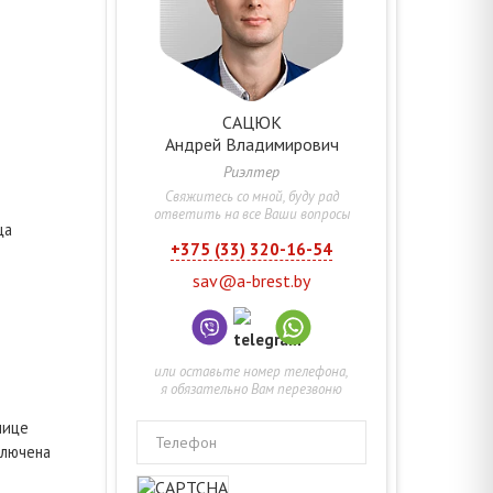
САЦЮК
Андрей
Владимирович
Риэлтер
Свяжитесь со мной, буду рад
ответить на все Ваши вопросы
ца
+375 (33) 320-16-54
sav@a-brest.by
или оставьте номер телефона,
я обязательно Вам перезвоню
лице
Телефон
ключена