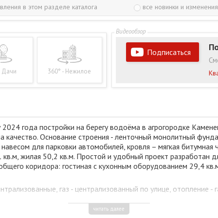
вления в этом разделе каталога
все новинки и изменения
По
Подписаться
См
- Дачи
360° - Нежилое
Кв
024 года постройки на берегу водоёма в агрогородке Каменец
 качество. Основание строения - ленточный монолитный фундам
навесом для парковки автомобилей, кровля – мягкая битумная 
кв.м, жилая 50,2 кв.м. Простой и удобный проект разработан д
бщего коридора: гостиная с кухонным оборудованием 29,4 кв.м,
трализованные, газ - централизованный по улице, отопление - г
авильной формы огорожен забором, на территории находятся ба
читать далее
ированные подъездные пути в радиусе 150 м. Дом расположен 