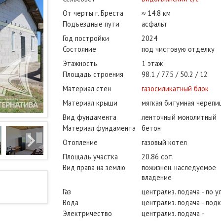
От черты г. Бреста
≈ 14.8 км
Подъездные пути
асфальт
Год постройки
2024
Состояние
под чистовую отделку
Этажность
1 этаж
Площадь строения
98.1
77.5
50.2
12
Материал стен
газосиликатный блок
Материал крыши
мягкая битумная черепи
Вид фундамента
ленточный монолитный
Материал фундамента
бетон
Отопление
газовый котел
Площадь участка
20.86 сот.
Вид права на землю
пожизнен. наследуемое
владение
Газ
централиз. подача - по у
Вода
централиз. подача - под
Электричество
централиз. подача -