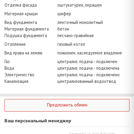
Отделка фасада
оштукатурен, окрашен
Материал крыши
шифер
Вид фундамента
ленточный монолитный
Материал фундамента
бетон
Подушка фундамента
песчано-гравийная
Отопление
газовый котел
Вид права на землю
пожизнен. наследуемое владение
Газ
централиз. подача - подключен
Вода
централиз. подача - подключена
Электричество
централиз. подача - подключено
Канализация
централизованный водоотвод
Предложить обмен
Ваш персональный менеджер
Свяжитесь со мной, буду рада