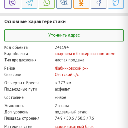
Основные характеристики
Уточнить адрес
Код объекта
241194
Вид объекта
квартира в блокированном доме
Тип предложения
чистая продажа
Район
Жабинковский р-н
Сельсовет
Озятский с/с
От черты г. Бреста
≈ 27.2 км
Подъездные пути
асфальт
Состояние
жилое
Этажность
2 этажа
Доп. уровень
подвальный этаж
Площадь строения
74.9
50.6
30.5
7.6
Материал стен
газосиликатный блок