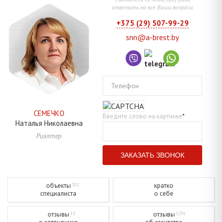
ответить на все Ваши вопросы
+375 (29) 507-99-29
snn@a-brest.by
Телефон
СЕМЕЧКО
Введите слово на картинке
*
Наталья
Николаевна
Риэлтер
объекты
кратко
202
специалиста
о себе
отзывы
отзывы
13
1296