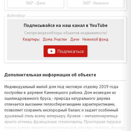
360° - Дачи
360° - Нежилое
Подписывайся на наш канал в YouTube
Смотри видеообзоры объектов недвижимости!
Квартиры
Дома. Участки
Дачи
Нежилой фонд
Подписаться
Дополнительная информация об объекте
Индивидуальный жилой дом под чистовую отделку 2019 года
постройки в деревне Каменецкого района. Дом возведен из
оцилиндрованного бруса, - природа натурального дерева
отличается высокими теплосберегающими характеристиками,
позволяет сохранить кислородный баланс и задает особенный
душевный стиль всему интерьеру. Кровля – металлочерепица
яркого оттенка, французские стеклопакеты. Просторная терраса
перед домом является доминирующей деталью главного фасада.