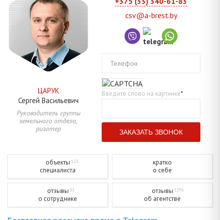
+375 (33) 340-61-83
csv@a-brest.by
Телефон
ЦАРУК
Введите слово на картинке
*
Сергей
Васильевич
Руководитель группы
земельного отдела,
риэлтер
объекты
кратко
123
специалиста
о себе
отзывы
отзывы
33
1296
о сотруднике
об агентстве