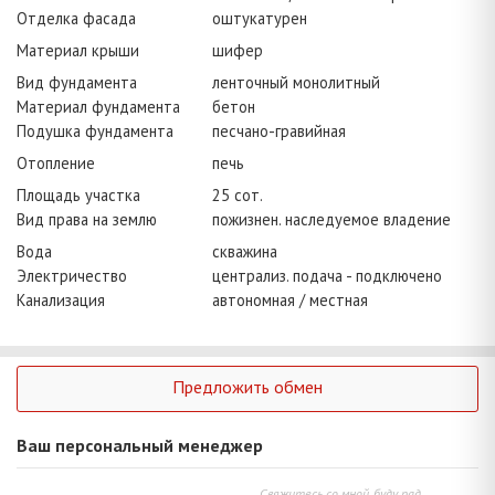
Отделка фасада
оштукатурен
Материал крыши
шифер
Вид фундамента
ленточный монолитный
Материал фундамента
бетон
Подушка фундамента
песчано-гравийная
Отопление
печь
Площадь участка
25 сот.
Вид права на землю
пожизнен. наследуемое владение
Вода
скважина
Электричество
централиз. подача - подключено
Канализация
автономная / местная
Предложить обмен
Ваш персональный менеджер
Свяжитесь со мной, буду рад