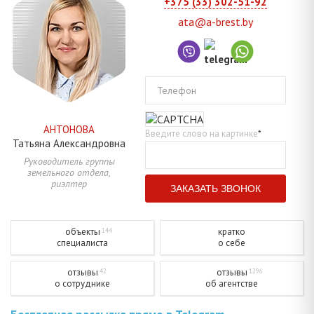
+375 (33) 302-51-92
ata@a-brest.by
Телефон
АНТОНОВА
Введите слово на картинке
*
Татьяна
Александровна
Руководитель группы
земельного отдела,
риэлтер
объекты
кратко
144
специалиста
о себе
отзывы
отзывы
42
1296
о сотруднике
об агентстве