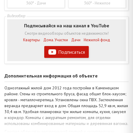
360° - Дачи
360° - Нежилое
Подписывайся на наш канал в YouTube
Смотри видеообзоры объектов недвижимости!
Квартиры
Дома. Участки
Дачи
Нежилой фонд
Подписаться
Дополнительная информация об объекте
Одноэтажный жилой дом 2012 года постройки в Каменецком
районе. Стены из строительного бруса, фасад обшит блок-хаусом;
кровля - металлочерепица. Установлены окна ПВХ. Застекленная
веранда предваряет вход в дом. Общая площадь 52,9 кв.м, жилая
30,4 кв.м. Удобная планировка: три жилые комнаты, кухня, санузел
и коридор. Комнаты с аккуратным ремонтом, для отделки
использованы комбинированные материалы и деревянная вагонка.
Санузел облицован керамической плиткой и укомплектован