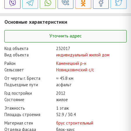
Основные характеристики
Уточнить адрес
Код объекта
232017
Вид объекта
индивидуальный жилой дом
Район
Каменецкий р-н
Сельсовет
Новицковичский с/с
От черты г. Бреста
≈ 45.8 км
Подъездные пути
асфальт
Год постройки
2012
Состояние
жилое
Этажность
1 этаж
Площадь строения
52.9
30.4
Материал стен
брус строительный
Отделка фасада
блок-хаус