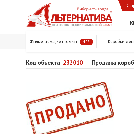
Сот
К
Жилые дома, коттеджи
Коробки дом
Главная
Предложения
Дома в Бресте и Брестском 
453
Код объекта
232010
Продажа коробк