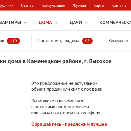
рудники
Отзывы
Консультации
Журнал
Карты
Контакты
ВАРТИРЫ
ДОМА
ДАЧИ
КОММЕРЧЕСК
ов
Часть дома, полдома
Земельные 
районе
Продажа коробки дома в Каменецком районе, г. Высокое
119
93
и дома в Каменецком районе, г. Высокое
Это предложение не актуально -
объект продан или снят с продажи
Вы можете ознакомиться
с похожими предложениями
или связаться с нами по телефону
Обращайтесь - предложим лучшее!