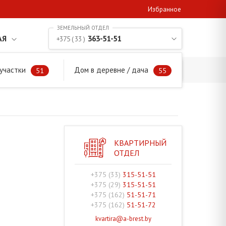
Избранное
АЯ
363-51-51
+375 ( 33 )
участки
Дом в деревне / дача
51
55
КВАРТИРНЫЙ
ОТДЕЛ
+375 (33)
315-51-51
+375 (29)
315-51-51
+375 (162)
51-51-71
+375 (162)
51-51-72
kvartira@a-brest.by