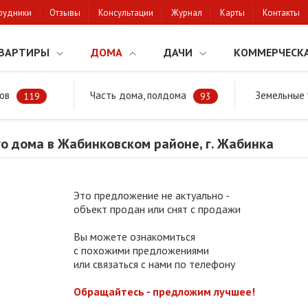
рудники
Отзывы
Консультации
Журнал
Карты
Контакты
ВАРТИРЫ
ДОМА
ДАЧИ
КОММЕРЧЕСК
ов
Часть дома, полдома
Земельные 
районе
Продажа жилого дома в Жабинковском районе, г. Жабинка
119
93
о дома в Жабинковском районе, г. Жабинка
Это предложение не актуально -
объект продан или снят с продажи
Вы можете ознакомиться
с похожими предложениями
или связаться с нами по телефону
Обращайтесь - предложим лучшее!