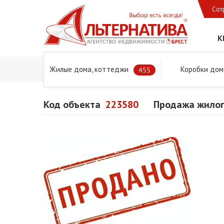
Сот
К
Жилые дома, коттеджи
Коробки дом
Главная
Предложения
Дома в Бресте и Брестском 
455
Код объекта
223580
Продажа жилог