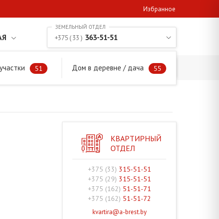
Избранное
АЯ
363-51-51
+375 ( 33 )
участки
Дом в деревне / дача
51
55
КВАРТИРНЫЙ
ОТДЕЛ
+375 (33)
315-51-51
+375 (29)
315-51-51
+375 (162)
51-51-71
+375 (162)
51-51-72
kvartira@a-brest.by