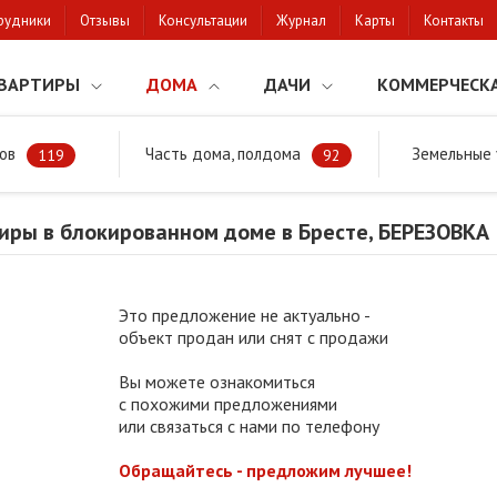
рудники
Отзывы
Консультации
Журнал
Карты
Контакты
ВАРТИРЫ
ДОМА
ДАЧИ
КОММЕРЧЕСК
ов
Часть дома, полдома
Земельные 
районе
Продажа квартиры в блокированном доме в Бресте, БЕРЕЗО
119
92
иры в блокированном доме в Бресте, БЕРЕЗОВКА
Это предложение не актуально -
объект продан или снят с продажи
Вы можете ознакомиться
с похожими предложениями
или связаться с нами по телефону
Обращайтесь - предложим лучшее!