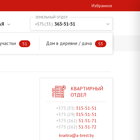
Избранное
АЯ
363-51-51
+375 ( 33 )
участки
Дом в деревне / дача
ВКА
51
53
КВАРТИРНЫЙ
ОТДЕЛ
+375 (33)
315-51-51
+375 (29)
315-51-51
+375 (162)
51-51-71
+375 (162)
51-51-72
kvartira@a-brest.by