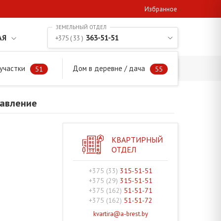
Избранное
АЯ
363-51-51
+375 ( 33 )
участки
Дом в деревне / дача
направление
51
55
равление
КВАРТИРНЫЙ
ОТДЕЛ
+375 (33)
315-51-51
+375 (29)
315-51-51
+375 (162)
51-51-71
+375 (162)
51-51-72
kvartira@a-brest.by