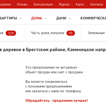
рудники
Отзывы
Консультации
Журнал
Карты
Контакты
ВАРТИРЫ
ДОМА
ДАЧИ
КОММЕРЧЕСК
ов
Часть дома, полдома
Земельные 
районе
Продажа дома в деревне в Брестском районе, Каменецкое 
119
93
в деревне в Брестском районе, Каменецкое нап
Это предложение не актуально -
объект продан или снят с продажи
Вы можете ознакомиться
с похожими предложениями
или связаться с нами по телефону
Обращайтесь - предложим лучшее!