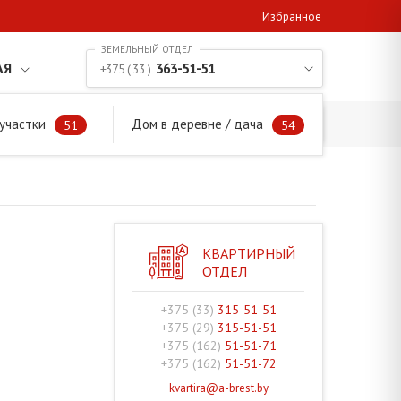
Избранное
АЯ
363-51-51
+375 ( 33 )
участки
Дом в деревне / дача
51
54
КВАРТИРНЫЙ
ОТДЕЛ
+375 (33)
315-51-51
+375 (29)
315-51-51
+375 (162)
51-51-71
+375 (162)
51-51-72
kvartira@a-brest.by