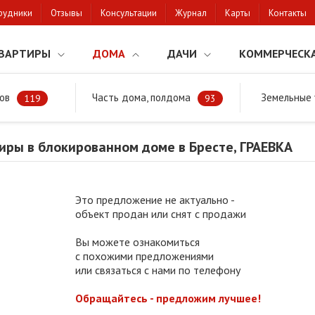
рудники
Отзывы
Консультации
Журнал
Карты
Контакты
ВАРТИРЫ
ДОМА
ДАЧИ
КОММЕРЧЕСК
ов
Часть дома, полдома
Земельные 
районе
Продажа квартиры в блокированном доме в Бресте, ГРАЕВКА
119
93
иры в блокированном доме в Бресте, ГРАЕВКА
Это предложение не актуально -
объект продан или снят с продажи
Вы можете ознакомиться
с похожими предложениями
или связаться с нами по телефону
Обращайтесь - предложим лучшее!