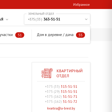
Избранное
АЯ
363-51-51
+375 ( 33 )
участки
Дом в деревне / дача
51
55
КВАРТИРНЫЙ
ОТДЕЛ
+375 (33)
315-51-51
+375 (29)
315-51-51
+375 (162)
51-51-71
+375 (162)
51-51-72
kvartira@a-brest.by