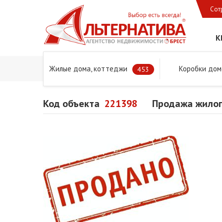
Сот
К
Жилые дома, коттеджи
Коробки дом
Главная
Предложения
Дома в Бресте и Брестском 
453
Код объекта
221398
Продажа жилог