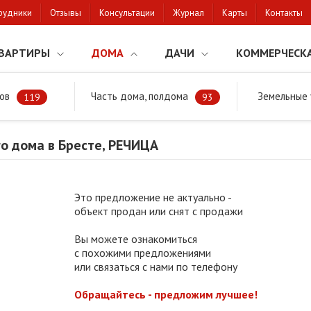
рудники
Отзывы
Консультации
Журнал
Карты
Контакты
ВАРТИРЫ
ДОМА
ДАЧИ
КОММЕРЧЕСК
ов
Часть дома, полдома
Земельные 
районе
Продажа жилого дома в Бресте, РЕЧИЦА
119
93
о дома в Бресте, РЕЧИЦА
Это предложение не актуально -
объект продан или снят с продажи
Вы можете ознакомиться
с похожими предложениями
или связаться с нами по телефону
Обращайтесь - предложим лучшее!