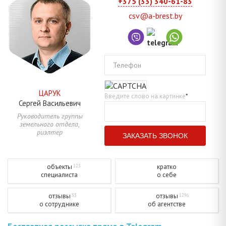
+375 (33) 340-61-83
csv@a-brest.by
Телефон
ЦАРУК
Введите слово на картинке
*
Сергей
Васильевич
Руководитель группы
земельного отдела,
риэлтер
объекты
кратко
123
специалиста
о себе
отзывы
отзывы
33
1296
о сотруднике
об агентстве