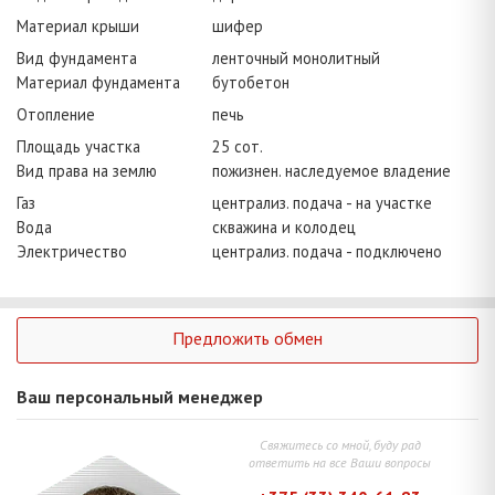
Материал крыши
шифер
Вид фундамента
ленточный монолитный
Материал фундамента
бутобетон
Отопление
печь
Площадь участка
25 сот.
Вид права на землю
пожизнен. наследуемое владение
Газ
централиз. подача - на участке
Вода
скважина и колодец
Электричество
централиз. подача - подключено
Предложить обмен
Ваш персональный менеджер
Свяжитесь со мной, буду рад
ответить на все Ваши вопросы