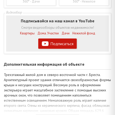
360° - Дачи
360° - Нежилое
Подписывайся на наш канал в YouTube
Смотри видеообзоры объектов недвижимости!
Квартиры
Дома. Участки
Дачи
Нежилой фонд
Подписаться
Дополнительная информация об объекте
Трехэтажный жилой дом в северо-восточной части г. Бреста.
Архитектурный проект здания отличается своеобразностью формы
крыши и несущих конструкций. Весомую роль в оформлении
экстерьера играет масштабное застекление с помощью высоких
арочных окон, что позволяет помещениям наполниться
естественным освещением. Немаловажную роль играет наличие
второго света. Стены из керамического кирпича, фасад облицован
силикатным кирпичом; цинковая кровля. Общая площадь 629,6