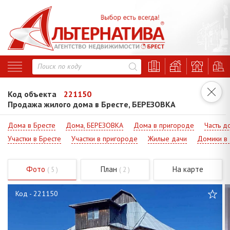
Код объекта
221150
Продажа жилого дома в Бресте, БЕРЕЗОВКА
Дома в Бресте
Дома, БЕРЕЗОВКА
Дома в пригороде
Часть д
Участки в Бресте
Участки в пригороде
Жилые дачи
Домики в
Фото
План
На карте
( 5 )
( 2 )
Код - 221150