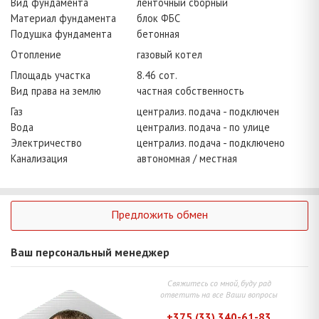
Вид фундамента
ленточный сборный
Материал фундамента
блок ФБС
Подушка фундамента
бетонная
Отопление
газовый котел
Площадь участка
8.46 сот.
Вид права на землю
частная собственность
Газ
централиз. подача - подключен
Вода
централиз. подача - по улице
Электричество
централиз. подача - подключено
Канализация
автономная / местная
Предложить обмен
Ваш персональный менеджер
Свяжитесь со мной, буду рад
ответить на все Ваши вопросы
+375 (33) 340-61-83