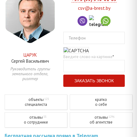
csv@a-brest.by
Телефон
ЦАРУК
Введите слово на картинке
*
Сергей
Васильевич
Руководитель группы
земельного отдела,
риэлтер
объекты
кратко
123
специалиста
о себе
отзывы
отзывы
33
1296
о сотруднике
об агентстве
Бесплатная рассылка прямо в Telegram