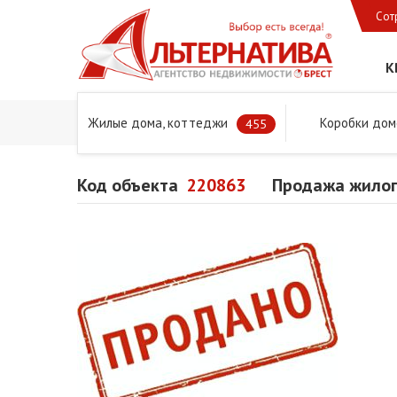
Сот
К
Жилые дома, коттеджи
Коробки дом
Главная
Предложения
Дома в Бресте и Брестском 
455
Код объекта
220863
Продажа жилог