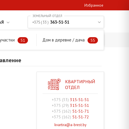
Избранное
АЯ
363-51-51
+375 ( 33 )
участки
Дом в деревне / дача
аправление
51
55
равление
КВАРТИРНЫЙ
ОТДЕЛ
+375 (33)
315-51-51
+375 (29)
315-51-51
+375 (162)
51-51-71
+375 (162)
51-51-72
kvartira@a-brest.by