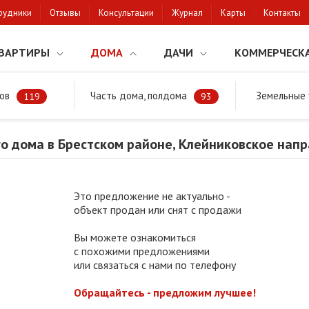
рудники
Отзывы
Консультации
Журнал
Карты
Контакты
ВАРТИРЫ
ДОМА
ДАЧИ
КОММЕРЧЕСК
ов
Часть дома, полдома
Земельные 
районе
Продажа жилого дома в Брестском районе, Клейниковское н
119
93
о дома в Брестском районе, Клейниковское нап
Это предложение не актуально -
объект продан или снят с продажи
Вы можете ознакомиться
с похожими предложениями
или связаться с нами по телефону
Обращайтесь - предложим лучшее!