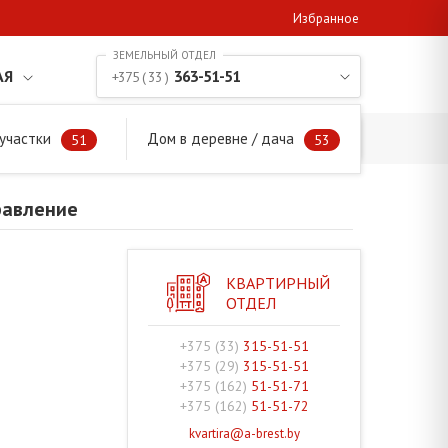
Избранное
АЯ
363-51-51
+375 ( 33 )
участки
Дом в деревне / дача
аправление
51
53
равление
КВАРТИРНЫЙ
ОТДЕЛ
+375 (33)
315-51-51
+375 (29)
315-51-51
+375 (162)
51-51-71
+375 (162)
51-51-72
kvartira@a-brest.by