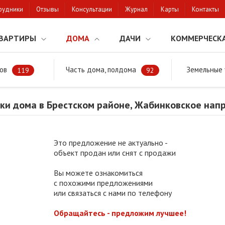
рудники
Отзывы
Консультации
Журнал
Карты
Контакты
ВАРТИРЫ
ДОМА
ДАЧИ
КОММЕРЧЕСК
ов
Часть дома, полдома
Земельные 
районе
Продажа коробки дома в Брестском районе, Жабинковское н
119
92
ки дома в Брестском районе, Жабинковское нап
Это предложение не актуально -
объект продан или снят с продажи
Вы можете ознакомиться
с похожими предложениями
или связаться с нами по телефону
Обращайтесь - предложим лучшее!