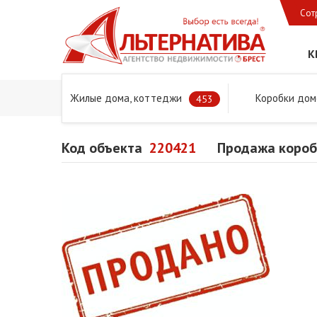
Сот
К
Жилые дома, коттеджи
Коробки дом
Главная
Предложения
Дома в Бресте и Брестском 
453
Код объекта
220421
Продажа короб