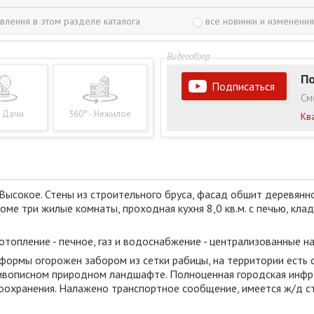
вления в этом разделе каталога
все новинки и изменения
По
Подписаться
См
- Дачи
360° - Нежилое
Кв
ысокое. Стены из строительного бруса, фасад обшит деревянно
ме три жилые комнаты, проходная кухня 8,0 кв.м. с печью, кла
топление - печное, газ и водоснабжение - централизованные на 
ормы огорожен забором из сетки рабицы, на территории есть 
живописном природном ландшафте. Полноценная городская инфра
оохранения. Налажено транспортное сообщение, имеется ж/д ст