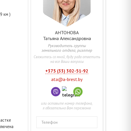
.9 км )
АНТОНОВА
Татьяна
Александровна
Руководитель группы
земельного отдела, риэлтер
Свяжитесь со мной, буду рада ответить
на все Ваши вопросы
+375 (33) 302-51-92
ata@a-brest.by
или оставьте номер телефона,
я обязательно Вам перезвоню
частке
Телефон
ключена