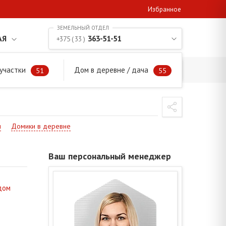
Избранное
АЯ
363-51-51
+375 ( 33 )
участки
Дом в деревне / дача
51
55
и
Домики в деревне
Ваш персональный менеджер
дом