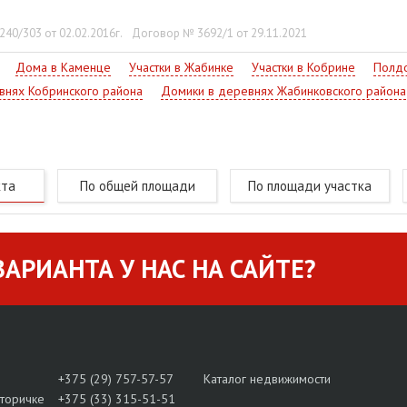
40/303 от 02.02.2016г.
Договор № 3692/1 от 29.11.2021
Дома в Каменце
Участки в Жабинке
Участки в Кобрине
Полдо
внях Кобринского района
Домики в деревнях Жабинковского района
кта
По общей площади
По площади участка
АРИАНТА У НАС НА САЙТЕ?
+375 (29) 757-57-57
Каталог недвижимости
вторичке
+375 (33) 315-51-51