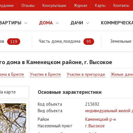
рудники
Отзывы
Консультации
Журнал
Карты
Контакты
ВАРТИРЫ
ДОМА
ДАЧИ
КОММЕРЧЕСК
ов
Часть дома, полдома
Земельные 
районе
Продажа жилого дома в Каменецком районе, г. Высокое
119
93
о дома в Каменецком районе, г. Высокое
дома в Бресте
Участки в Бресте
Участки в пригороде
Жилые дач
Основные характеристики
На карте
Код объекта
213692
Вид объекта
индивидуальный жилой 
Район
Каменецкий р-н
Населенный пункт
г. Высокое