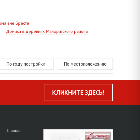
ма вне Бресте
Домики в деревнях Малоритского района
По году постройки
По местоположению
КЛИКНИТЕ ЗДЕСЬ!
Главная