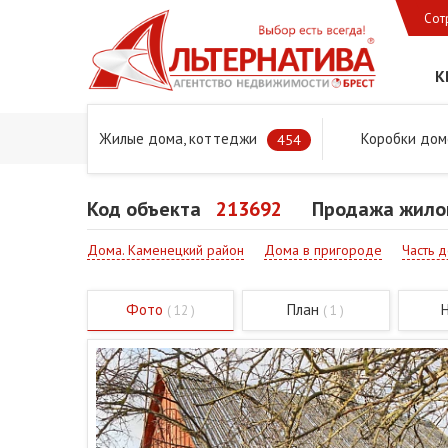
Сот
К
Жилые дома, коттеджи
Коробки дом
Главная
Предложения
Дома в Бресте и Брестском 
454
Код объекта
213692
Продажа жилог
Дома. Каменецкий район
Дома в пригороде
Часть 
Фото
План
( 12 )
( 1 )