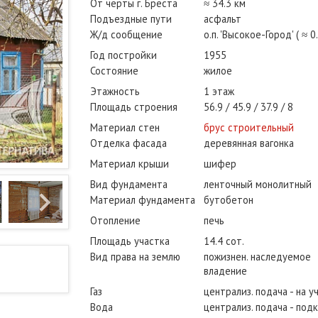
От черты г. Бреста
≈ 34.3 км
Подъездные пути
асфальт
Ж/д сообщение
о.п. 'Высокое-Город' ( ≈ 0
Год постройки
1955
Состояние
жилое
Этажность
1 этаж
Площадь строения
56.9
45.9
37.9
8
Материал стен
брус строительный
Отделка фасада
деревянная вагонка
Материал крыши
шифер
Вид фундамента
ленточный монолитный
Материал фундамента
бутобетон
Отопление
печь
Площадь участка
14.4 сот.
Вид права на землю
пожизнен. наследуемое
владение
Газ
централиз. подача - на у
Вода
централиз. подача - под