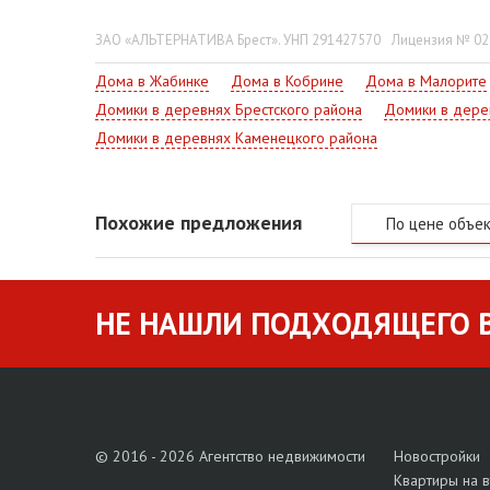
ЗАО «АЛЬТЕРНАТИВА Брест». УНП 291427570
Лицензия № 022
Дома в Жабинке
Дома в Кобрине
Дома в Малорите
Домики в деревнях Брестского района
Домики в дере
Домики в деревнях Каменецкого района
Похожие предложения
По цене объе
НЕ НАШЛИ ПОДХОДЯЩЕГО В
© 2016 - 2026 Агентство недвижимости
Новостройки
Квартиры на 