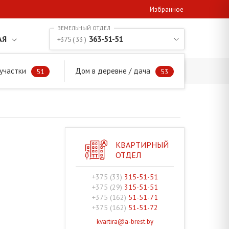
Избранное
АЯ
363-51-51
+375 ( 33 )
участки
Дом в деревне / дача
51
53
КВАРТИРНЫЙ
ОТДЕЛ
+375 (33)
315-51-51
+375 (29)
315-51-51
+375 (162)
51-51-71
+375 (162)
51-51-72
kvartira@a-brest.by