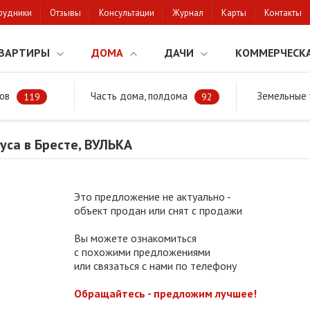
рудники
Отзывы
Консультации
Журнал
Карты
Контакты
ВАРТИРЫ
ДОМА
ДАЧИ
КОММЕРЧЕСК
ов
Часть дома, полдома
Земельные 
районе
Продажа танхауса в Бресте, ВУЛЬКА
119
92
са в Бресте, ВУЛЬКА
Это предложение не актуально -
объект продан или снят с продажи
Вы можете ознакомиться
с похожими предложениями
или связаться с нами по телефону
Обращайтесь - предложим лучшее!