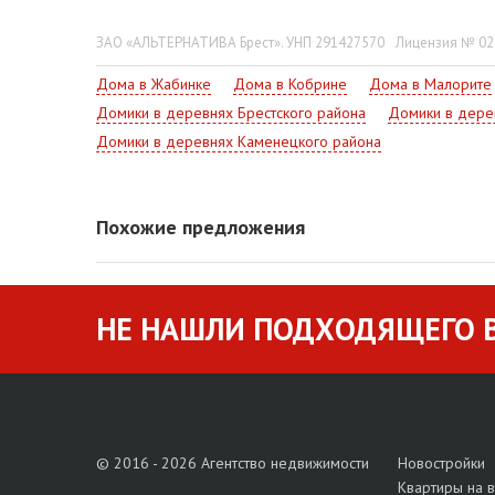
Земельный участок площадью 0,0183 га, на огорож
транспортная инфраструктура: школа, детский сад, 
ЗАО «АЛЬТЕРНАТИВА Брест». УНП 291427570
Лицензия № 022
Рассматриваются любые предложения, в том числе 
Дома в Жабинке
Дома в Кобрине
Дома в Малорите
Домики в деревнях Брестского района
Домики в дере
Домики в деревнях Каменецкого района
Похожие предложения
НЕ НАШЛИ ПОДХОДЯЩЕГО В
© 2016 - 2026 Агентство недвижимости
Новостройки
Квартиры на 