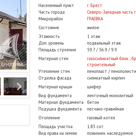
Населенный пункт
г. Брест
Часть города
Северо-Западная часть 
Микрорайон
ГРАЕВКА
Состояние
жилое
Этажность
1 этаж
Доп. уровень
подвальный этаж
Площадь строения
59.7
36.9
9.9
Материал стен
газосиликатный блок , б
строительный
Утепление стен
пенопласт / пенополист
Отделка фасада
силикатный кирпич
Материал крыши
шифер
Вид фундамента
ленточный монолитный
Материал фундамента
бетон
Подушка фундамента
песчано-гравийная
Отопление
газовый котел
Площадь участка
1.83 сот.
Вид права на землю
пожизнен. наследуемое