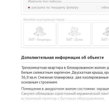
Изменить тип подписки
рассылка по текущему фильтру
обно
360° - Квартиры
360° - Дома
360° 
Дополнительная информация об объекте
Трехкомнатная квартира в блокированном жилом до
белым силикатным кирпичом. Двускатная крыша, кр
36,9 кв.м. Смежная планировка: две изолированные 
основным строением.
Помещения в аккуратном жилом состоянии: окрашен
Санузел облицован однотонной керамической плитк
встроенный гарнитур с бытовым оборудованием.
Коммуникации: электричество, газ (отопление - газ