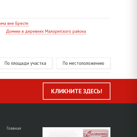
ездные пути. Поблизости развитая социальная и
ма вне Бресте
Домики в деревнях Малоритского района
По площади участка
По местоположению
КЛИКНИТЕ ЗДЕСЬ!
Главная