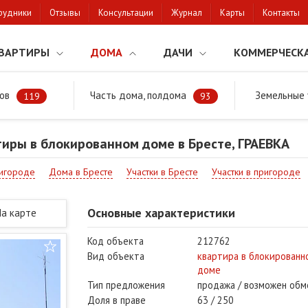
рудники
Отзывы
Консультации
Журнал
Карты
Контакты
ВАРТИРЫ
ДОМА
ДАЧИ
КОММЕРЧЕСК
ов
Часть дома, полдома
Земельные 
районе
Продажа квартиры в блокированном доме в Бресте, ГРАЕВКА
119
93
иры в блокированном доме в Бресте, ГРАЕВКА
игороде
Дома в Бресте
Участки в Бресте
Участки в пригороде
Основные характеристики
На карте
Код объекта
212762
Вид объекта
квартира в блокированн
доме
Тип предложения
продажа / возможен обм
Доля в праве
63 / 250