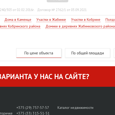
енной территории есть сарай и теплица. Асфальтированные подъ
аптека, автобусные остановки, ж/д вокзал.
40/303 от 02.02.2016г.
Договор № 2762/1 от 03.09.2021
обмен на квартиру в Бресте. Свяжитесь со специалистом!
Дома в Каменце
Участки в Жабинке
Участки в Кобрине
Полдо
внях Кобринского района
Домики в деревнях Жабинковского района
По цене объекта
По общей площади
АРИАНТА У НАС НА САЙТЕ?
+375 (29) 757-57-57
Каталог недвижимости
вторичке
+375 (33) 315-51-51