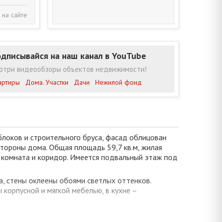
 на сайте
дписывайся на наш канал в YouTube
отри видеообзоры объектов недвижимости!
артиры
Дома. Участки
Дачи
Нежилой фонд
блоков и строительного бруса, фасад облицован
стороны дома. Общая площадь 59,7 кв.м, жилая
ная комната и коридор. Имеется подвальный этаж под
а, стены оклеены обоями светлых оттенков.
корпусной и мягкой мебелью, в кухне –
зованные. Телефонизация, интернет.