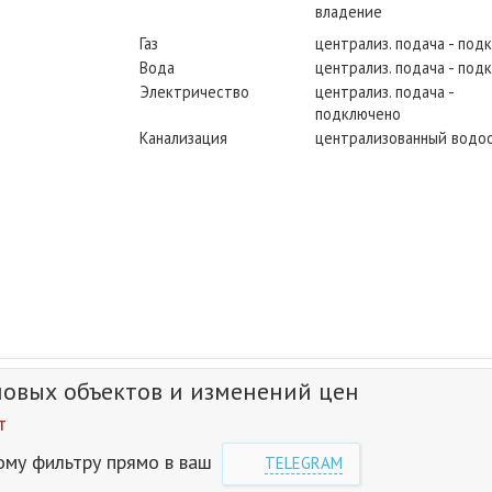
владение
Газ
централиз. подача - под
Вода
централиз. подача - под
Электричество
централиз. подача -
подключено
Канализация
централизованный водо
новых объектов и изменений цен
т
ому фильтру прямо в ваш
TELEGRAM