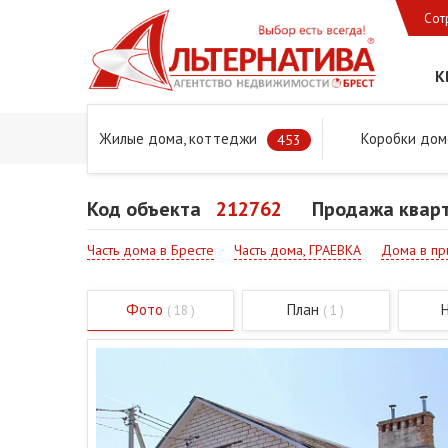
Сот
К
Жилые дома, коттеджи
Коробки дом
Главная
Предложения
Дома в Бресте и Брестском 
453
Код объекта
212762
Продажа кварт
Часть дома в Бресте
Часть дома, ГРАЕВКА
Дома в пр
Фото
План
( 18 )
( 1 )