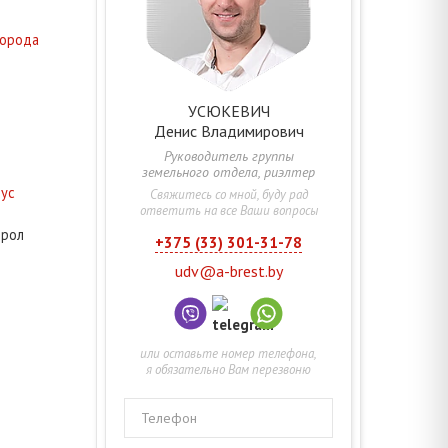
города
УСЮКЕВИЧ
Денис
Владимирович
Руководитель группы
земельного отдела, риэлтер
рус
Свяжитесь со мной, буду рад
ответить на все Ваши вопросы
ирол
+375 (33) 301-31-78
udv@a-brest.by
или оставьте номер телефона,
я обязательно Вам перезвоню
Телефон