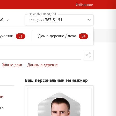
Избранное
АЯ
363-51-51
+375 ( 33 )
участки
Дом в деревне / дача
51
54
Жилые дачи
Домики в деревне
Ваш персональный менеджер
ом
ен