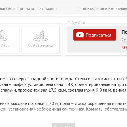
вления в этом разделе каталога
все новинки и изменения
По
Подписаться
См
- Дачи
360° - Нежилое
Кв
ме в северо-западной части города. Стены из газосиликатных 
овля – шифер, установлены окна ПВХ, ориентированные на три 
спальни, проходной зал 17,5 кв.м, светлая кухня 9,9 кв.м, ван
ные высокие потолки 2,70 м, полы – доска окрашенная и плитк
ой, установлена необходимая сантехника. Комнаты обставлены 
овый котел Viessmann), водоснабжение, канализация, - централи
читать далее