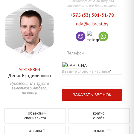
Свяжитесь со мной, буду рад
ответить на все Ваши вопросы
+375 (33) 301-31-78
udv@a-brest.by
Телефон
УСЮКЕВИЧ
Введите слово на картинке
*
Денис
Владимирович
Руководитель группы
земельного отдела,
риэлтер
объекты
кратко
205
специалиста
о себе
отзывы
отзывы
26
1296