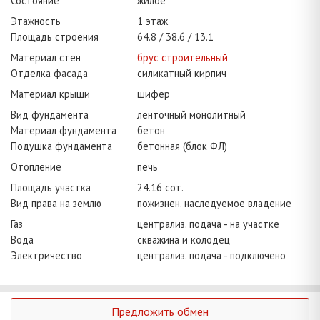
Состояние
жилое
Этажность
1 этаж
Площадь строения
64.8
38.6
13.1
Материал стен
брус строительный
Отделка фасада
силикатный кирпич
Материал крыши
шифер
Вид фундамента
ленточный монолитный
Материал фундамента
бетон
Подушка фундамента
бетонная (блок ФЛ)
Отопление
печь
Площадь участка
24.16 сот.
Вид права на землю
пожизнен. наследуемое владение
Газ
централиз. подача - на участке
Вода
скважина и колодец
Электричество
централиз. подача - подключено
Предложить обмен