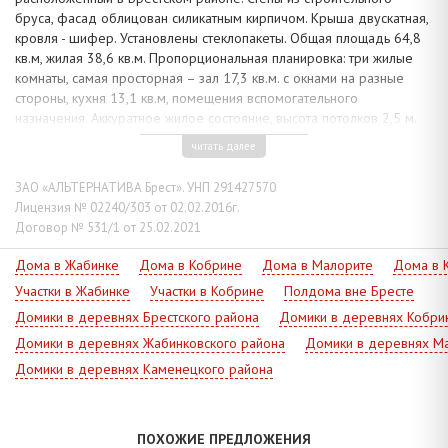
бруса, фасад облицован силикатным кирпичом. Крыша двускатная,
кровля - шифер. Установлены стеклопакеты. Общая площадь 64,8
кв.м, жилая 38,6 кв.м. Пропорциональная планировка: три жилые
комнаты, самая просторная – зал 17,3 кв.м. с окнами на разные
стороны, кухня 13,1 кв.м, помещения вспомогательного
назначения. Аккуратное жилое состояние, высота потолков 2,5 м.
Коммуникации: электричество – централизованное, отопление -
читать далее
печное, газ - централизованный на участке, водоснабжение -
скважина и колодец.
ЗАО «АЛЬТЕРНАТИВА Брест». УНП 291427570
Лицензия № 02240/303 от 02.02.2016г.
Приусадебный земельный участок 0,2416 га огорожен
Договор № 531/1 от 25.02.2021
деревянным забором, дополнительный земельный участок 0,1724
га под ведение огородничества. В глубине двора имеется сарай,
Дома в Жабинке
Дома в Кобрине
Дома в Малорите
Дома в 
достаточно места для огородничества, есть водоем.
Участки в Жабинке
Участки в Кобрине
Полдома вне Бресте
Учтём ваши предпочтения, предложим надежное жилье!
Домики в деревнях Брестского района
Домики в деревнях Кобри
Домики в деревнях Жабинковского района
Домики в деревнях Ма
Домики в деревнях Каменецкого района
ПОХОЖИЕ ПРЕДЛОЖЕНИЯ