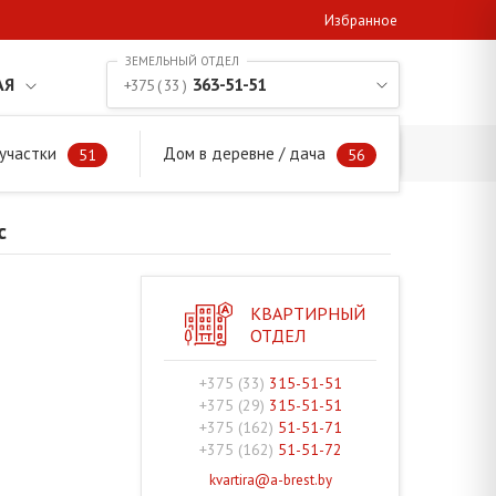
Избранное
АЯ
363-51-51
+375 ( 33 )
участки
Дом в деревне / дача
с/с
51
56
с
КВАРТИРНЫЙ
ОТДЕЛ
+375 (33)
315-51-51
+375 (29)
315-51-51
+375 (162)
51-51-71
+375 (162)
51-51-72
kvartira@a-brest.by