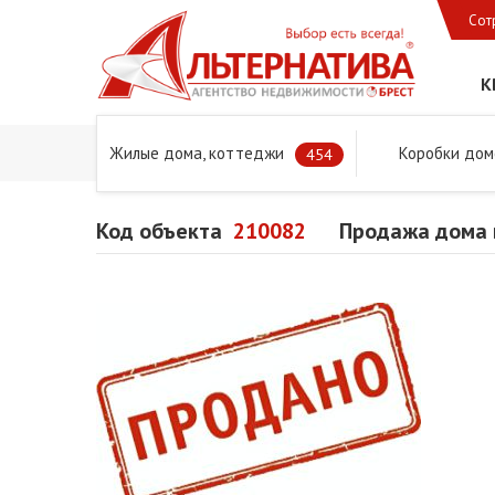
Сот
К
Жилые дома, коттеджи
Коробки дом
Главная
Предложения
Дома в Бресте и Брестском 
454
Код объекта
210082
Продажа дома 