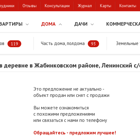
рудники
Отзывы
Консультации
Журнал
Карты
Контакты
ВАРТИРЫ
ДОМА
ДАЧИ
КОММЕРЧЕСК
ов
Часть дома, полдома
Земельные 
районе
Продажа дома в деревне в Жабинковском районе, Ленинский 
119
93
в деревне в Жабинковском районе, Ленинский с/
Это предложение не актуально -
объект продан или снят с продажи
Вы можете ознакомиться
с похожими предложениями
или связаться с нами по телефону
Обращайтесь - предложим лучшее!