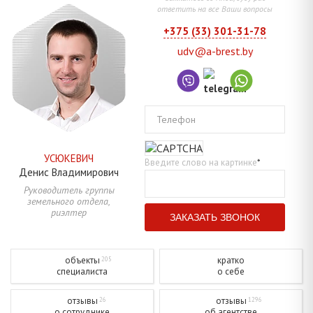
ответить на все Ваши вопросы
+375 (33) 301-31-78
udv@a-brest.by
Телефон
УСЮКЕВИЧ
Введите слово на картинке
*
Денис
Владимирович
Руководитель группы
земельного отдела,
риэлтер
объекты
кратко
205
специалиста
о себе
отзывы
отзывы
26
1296
о сотруднике
об агентстве