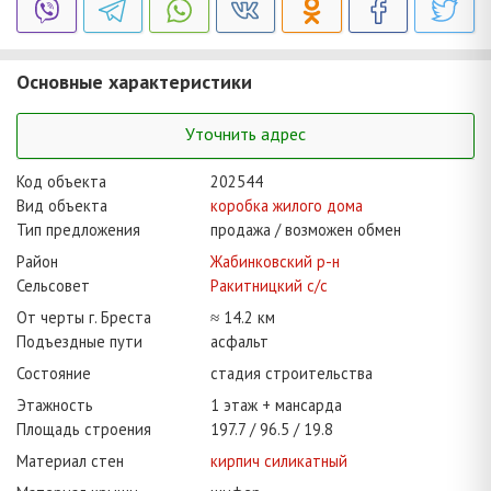
Основные характеристики
Уточнить адрес
Код объекта
202544
Вид объекта
коробка жилого дома
Тип предложения
продажа / возможен обмен
Район
Жабинковский р-н
Сельсовет
Ракитницкий с/с
От черты г. Бреста
≈ 14.2 км
Подъездные пути
асфальт
Состояние
стадия строительства
Этажность
1 этаж + мансарда
Площадь строения
197.7
96.5
19.8
Материал стен
кирпич силикатный