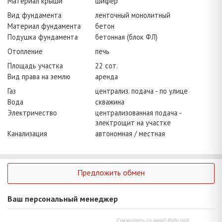
Материал крыши
шифер
Вид фундамента
ленточный монолитный
Материал фундамента
бетон
Подушка фундамента
бетонная (блок ФЛ)
Отопление
печь
Площадь участка
22 сот.
Вид права на землю
аренда
Газ
централиз. подача - по улице
Вода
скважина
Электричество
централизованная подача -
электрощит на участке
Канализация
автономная / местная
Предложить обмен
Ваш персональный менеджер
Свяжитесь со мной, буду рад