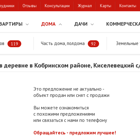
рудники
Отзывы
Консультации
Журнал
Карты
Контакты
ВАРТИРЫ
ДОМА
ДАЧИ
КОММЕРЧЕСК
ов
Часть дома, полдома
Земельные 
районе
Продажа дома в деревне в Кобринском районе, Киселевецки
119
92
 деревне в Кобринском районе, Киселевецкий с
Это предложение не актуально -
объект продан или снят с продажи
Вы можете ознакомиться
с похожими предложениями
или связаться с нами по телефону
Обращайтесь - предложим лучшее!