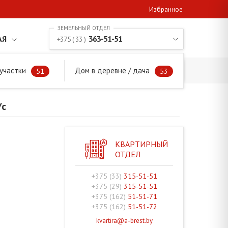
Избранное
АЯ
363-51-51
+375 ( 33 )
участки
Дом в деревне / дача
й с/с
51
53
/с
КВАРТИРНЫЙ
ОТДЕЛ
+375 (33)
315-51-51
+375 (29)
315-51-51
+375 (162)
51-51-71
+375 (162)
51-51-72
kvartira@a-brest.by