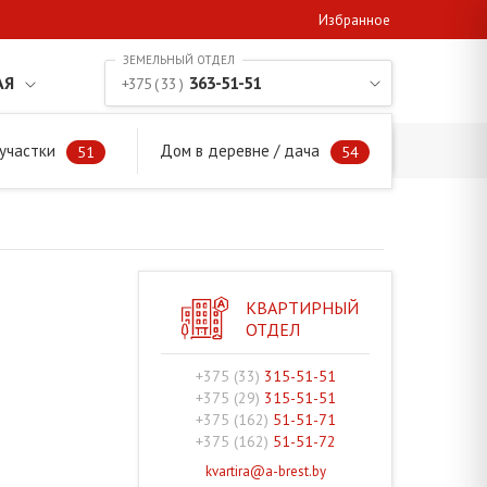
Избранное
АЯ
363-51-51
+375 ( 33 )
участки
Дом в деревне / дача
/с
51
54
КВАРТИРНЫЙ
ОТДЕЛ
+375 (33)
315-51-51
+375 (29)
315-51-51
+375 (162)
51-51-71
+375 (162)
51-51-72
kvartira@a-brest.by