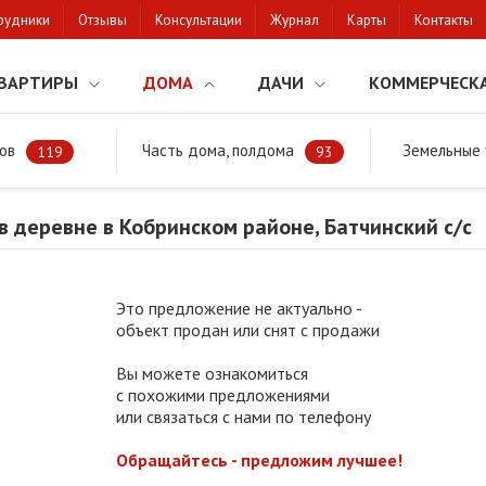
рудники
Отзывы
Консультации
Журнал
Карты
Контакты
ВАРТИРЫ
ДОМА
ДАЧИ
КОММЕРЧЕСК
ов
Часть дома, полдома
Земельные 
районе
Продажа дома в деревне в Кобринском районе, Батчинский с
119
93
 деревне в Кобринском районе, Батчинский с/с
Это предложение не актуально -
объект продан или снят с продажи
Вы можете ознакомиться
с похожими предложениями
или связаться с нами по телефону
Обращайтесь - предложим лучшее!