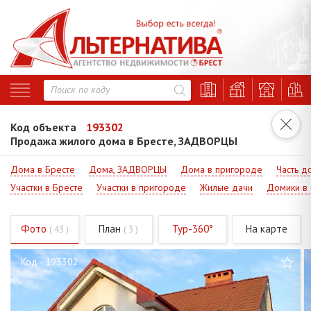
Код объекта
193302
Продажа жилого дома в Бресте, ЗАДВОРЦЫ
Дома в Бресте
Дома, ЗАДВОРЦЫ
Дома в пригороде
Часть д
Участки в Бресте
Участки в пригороде
Жилые дачи
Домики в
Фото
План
Тур-360°
На карте
( 43 )
( 3 )
Код - 193302