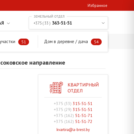
Избранное
АЯ
363-51-51
+375 ( 33 )
участки
Дом в деревне / дача
 Высоковское направление
51
54
ысоковское направление
КВАРТИРНЫЙ
ОТДЕЛ
+375 (33)
315-51-51
+375 (29)
315-51-51
+375 (162)
51-51-71
+375 (162)
51-51-72
kvartira@a-brest.by