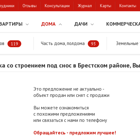
рудники
Отзывы
Консультации
Журнал
Карты
Контакты
ВАРТИРЫ
ДОМА
ДАЧИ
КОММЕРЧЕСК
ов
Часть дома, полдома
Земельные 
районе
Продажа участка со строением под снос в Брестском районе,
119
93
а со строением под снос в Брестском районе, В
Это предложение не актуально -
объект продан или снят с продажи
Вы можете ознакомиться
с похожими предложениями
или связаться с нами по телефону
Обращайтесь - предложим лучшее!