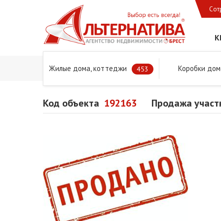
Сот
К
Жилые дома, коттеджи
Коробки дом
Главная
Предложения
Дома в Бресте и Брестском 
453
Код объекта
192163
Продажа участк