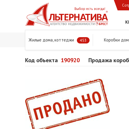
Сот
К
Жилые дома, коттеджи
Коробки дом
Главная
Предложения
Дома в Бресте и Брестском 
453
Код объекта
190920
Продажа короб