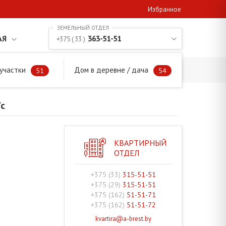
Избранное
АЯ
363-51-51
+375 ( 33 )
участки
Дом в деревне / дача
с/с
51
54
с
КВАРТИРНЫЙ
ОТДЕЛ
+375 (33)
315-51-51
+375 (29)
315-51-51
+375 (162)
51-51-71
+375 (162)
51-51-72
kvartira@a-brest.by