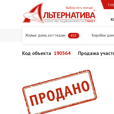
Сот
К
Жилые дома, коттеджи
Коробки дом
Главная
Предложения
Дома в Бресте и Брестском 
453
Код объекта
190564
Продажа участк