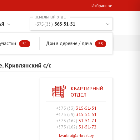
Избранное
АЯ
363-51-51
+375 ( 33 )
участки
Дом в деревне / дача
не, Кривлянский с/с
51
53
, Кривлянский с/с
КВАРТИРНЫЙ
ОТДЕЛ
+375 (33)
315-51-51
+375 (29)
315-51-51
+375 (162)
51-51-71
+375 (162)
51-51-72
kvartira@a-brest.by