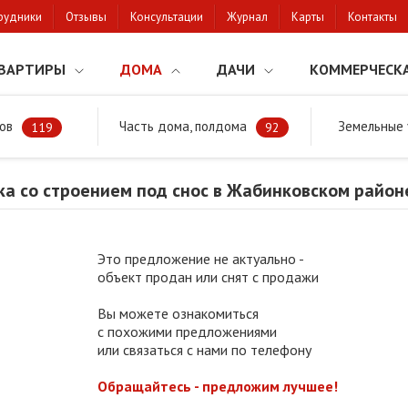
рудники
Отзывы
Консультации
Журнал
Карты
Контакты
ВАРТИРЫ
ДОМА
ДАЧИ
КОММЕРЧЕСК
ов
Часть дома, полдома
Земельные 
районе
Продажа участка со строением под снос в Жабинковском райо
119
92
а со строением под снос в Жабинковском районе
Это предложение не актуально -
объект продан или снят с продажи
Вы можете ознакомиться
с похожими предложениями
или связаться с нами по телефону
Обращайтесь - предложим лучшее!