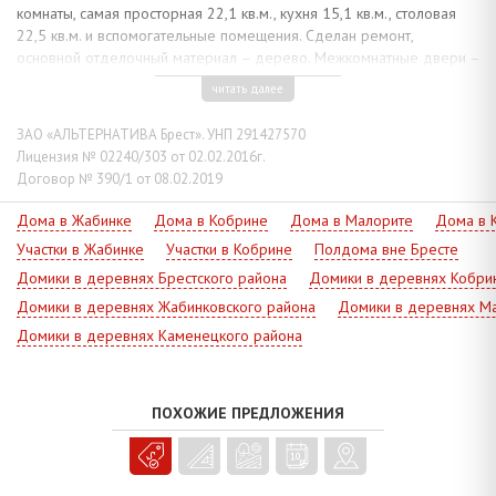
комнаты, самая просторная 22,1 кв.м., кухня 15,1 кв.м., столовая
22,5 кв.м. и вспомогательные помещения. Сделан ремонт,
основной отделочный материал – дерево. Межкомнатные двери –
деревянные, особое чувство комфорта создают паркетные полы.
читать далее
Комнаты в аккуратном жилом состоянии.
Коммуникации: электричество, водоснабжение, канализация -
ЗАО «АЛЬТЕРНАТИВА Брест». УНП 291427570
централизованные, отопление - котел на твердом топливе и
Лицензия № 02240/303 от 02.02.2016г.
печное, скважина на участке. Телефонизация.
Договор № 390/1 от 08.02.2019
Приусадебный земельный участок 0,2498 га по периметру
Дома в Жабинке
Дома в Кобрине
Дома в Малорите
Дома в 
огорожен забором из металлической сетки, имеются гараж, четыре
Участки в Жабинке
Участки в Кобрине
Полдома вне Бресте
сарая, баня из сруба под отделку. Удачное крайнее расположение
дома, есть возможность приобретения дополнительных земельных
Домики в деревнях Брестского района
Домики в деревнях Кобри
участков 0,5843 га и 0,1659 га под ведение личного подсобного
Домики в деревнях Жабинковского района
Домики в деревнях Ма
хозяйства.
Домики в деревнях Каменецкого района
Выгодный вариант для развития агротуризма!
ПОХОЖИЕ ПРЕДЛОЖЕНИЯ