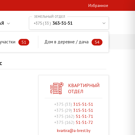
Избранное
АЯ
363-51-51
+375 ( 33 )
участки
Дом в деревне / дача
 с/с
51
54
с
КВАРТИРНЫЙ
ОТДЕЛ
+375 (33)
315-51-51
+375 (29)
315-51-51
+375 (162)
51-51-71
+375 (162)
51-51-72
kvartira@a-brest.by