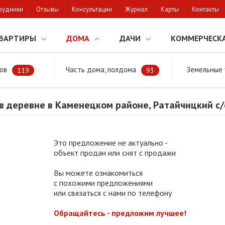
рудники
Отзывы
Консультации
Журнал
Карты
Контакты
ВАРТИРЫ
ДОМА
ДАЧИ
КОММЕРЧЕСК
ов
Часть дома, полдома
Земельные 
районе
Продажа дома в деревне в Каменецком районе, Ратайчицкий
119
93
в деревне в Каменецком районе, Ратайчицкий с/
Это предложение не актуально -
объект продан или снят с продажи
Вы можете ознакомиться
с похожими предложениями
или связаться с нами по телефону
Обращайтесь - предложим лучшее!