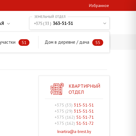
Избранное
АЯ
363-51-51
+375 ( 33 )
участки
Дом в деревне / дача
с/с
51
55
КВАРТИРНЫЙ
ОТДЕЛ
+375 (33)
315-51-51
+375 (29)
315-51-51
+375 (162)
51-51-71
+375 (162)
51-51-72
kvartira@a-brest.by