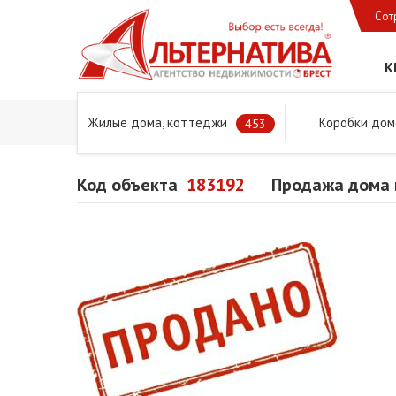
Сот
К
Жилые дома, коттеджи
Коробки дом
Главная
Предложения
Дома в Бресте и Брестском 
453
Код объекта
183192
Продажа дома в