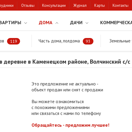
рудники
Отзывы
Консультации
Журнал
Карты
Контакты
ВАРТИРЫ
ДОМА
ДАЧИ
КОММЕРЧЕСК
ов
Часть дома, полдома
Земельные 
районе
Продажа дома в деревне в Каменецком районе, Волчинский 
119
93
 деревне в Каменецком районе, Волчинский с/с
Это предложение не актуально -
объект продан или снят с продажи
Вы можете ознакомиться
с похожими предложениями
или связаться с нами по телефону
Обращайтесь - предложим лучшее!