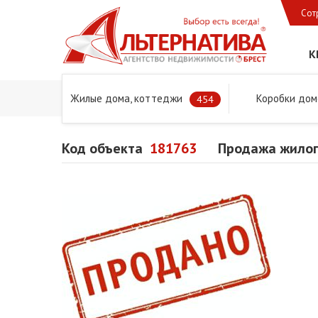
Сот
К
Жилые дома, коттеджи
Коробки дом
Главная
Предложения
Дома в Бресте и Брестском 
454
Код объекта
181763
Продажа жилог