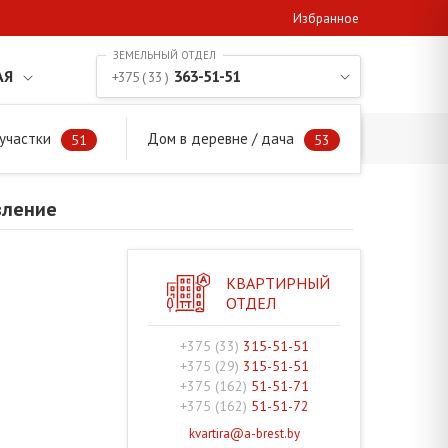
Избранное
АЯ
363-51-51
+375 ( 33 )
участки
Дом в деревне / дача
правление
51
53
вление
КВАРТИРНЫЙ
ОТДЕЛ
+375 (33)
315-51-51
+375 (29)
315-51-51
+375 (162)
51-51-71
+375 (162)
51-51-72
kvartira@a-brest.by