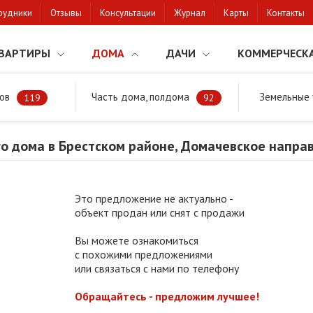
рудники
Отзывы
Консультации
Журнал
Карты
Контакты
ВАРТИРЫ
ДОМА
ДАЧИ
КОММЕРЧЕСК
ов
Часть дома, полдома
Земельные 
районе
Продажа жилого дома в Брестском районе, Домачевское на
119
92
о дома в Брестском районе, Домачевское напра
Это предложение не актуально -
объект продан или снят с продажи
Вы можете ознакомиться
с похожими предложениями
или связаться с нами по телефону
Обращайтесь - предложим лучшее!