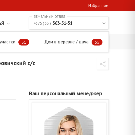
Избранное
АЯ
363-51-51
+375 ( 33 )
участки
Дом в деревне / дача
ровичский с/с
51
55
овичский с/с
Ваш персональный менеджер