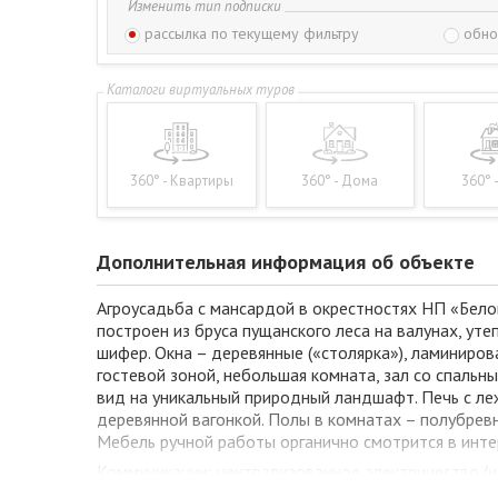
Изменить тип подписки
рассылка по текущему фильтру
обно
360° - Квартиры
360° - Дома
360° 
Дополнительная информация об объекте
Агроусадьба с мансардой в окрестностях НП «Бело
построен из бруса пущанского леса на валунах, ут
шифер. Окна – деревянные («столярка»), ламиниров
гостевой зоной, небольшая комната, зал со спальны
вид на уникальный природный ландшафт. Печь с ле
деревянной вагонкой. Полы в комнатах – полубревна
Мебель ручной работы органично смотрится в инте
Коммуникации: централизованное электричество (но
отопление (2 печи); канализация - автономная на 