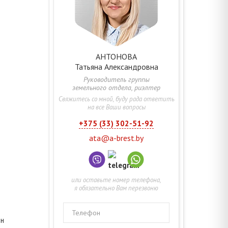
АНТОНОВА
Татьяна
Александровна
Руководитель группы
земельного отдела, риэлтер
Свяжитесь со мной, буду рада ответить
на все Ваши вопросы
+375 (33) 302-51-92
ata@a-brest.by
или оставьте номер телефона,
я обязательно Вам перезвоню
Телефон
он