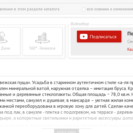
вления в этом разделе каталога
все новинки и изменения
По
Подписаться
См
- Дачи
360° - Нежилое
Кв
вежская пуща». Усадьба в старинном аутентичном стиле «а-ля
еплен минеральной ватой, наружная отделка – имитация бруса. 
анные и деревянные стеклопакеты. Общая площадь ~ 78,0 кв.м. 
ми местами, санузел и душевая; в мансарде – уютная жилая ком
жанкой переоборудована в игровую зону для детей. Сделан ка
 под лак, в санузле - плитка с подогревом, на террасе - дерев
рьере, а колоритные светильники и раритетные аксессуары доп
вая плетеная проводка); газ - привозной газовый баллон; водос
три дренажных колодца.
читать далее