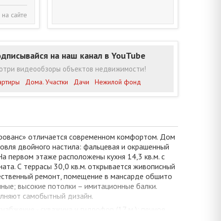
 на сайте
дписывайся на наш канал в YouTube
отри видеообзоры объектов недвижимости!
артиры
Дома. Участки
Дачи
Нежилой фонд
 прованс» отличается современном комфортом. Дом
Кровля двойного настила: фальцевая и окрашенный
На первом этаже расположены кухня 14,3 кв.м. с
ната. С террасы 30,0 кв.м. открывается живописный
чественный ремонт, помещение в мансарде обшито
янные; высокие потолки – имитационные балки.
олняют самобытный дизайн.
набжение - скважина и гидрофор (17 м ); печное