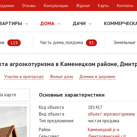
рудники
Отзывы
Консультации
Журнал
Карты
Контакты
ВАРТИРЫ
ДОМА
ДАЧИ
КОММЕРЧЕСК
ов
Часть дома, полдома
Земельные 
районе
Продажа объекта агроэкотуризма в Каменецком районе, Дмит
119
93
та агроэкотуризма в Каменецком районе, Дмитр
Участки в пригороде
Жилые дачи
Домики в деревне
Основные характеристики
На карте
Код объекта
181417
Вид объекта
объект агроэкотуризма
Тип предложения
чистая продажа
Район
Каменецкий р-н
Сельсовет
Дмитровичский с/с