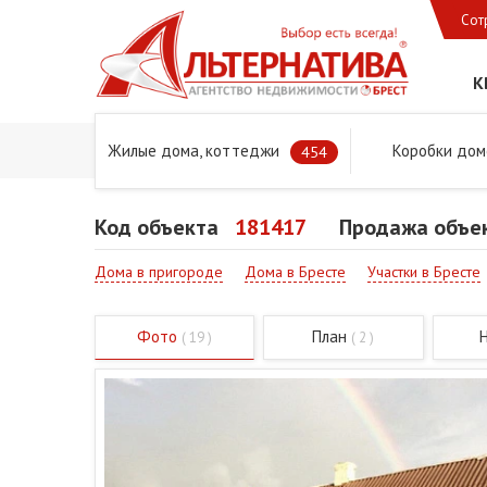
Сот
К
Жилые дома, коттеджи
Коробки дом
Главная
Предложения
Дома в Бресте и Брестском 
454
Код объекта
181417
Продажа объек
Дома в пригороде
Дома в Бресте
Участки в Бресте
Фото
План
( 19 )
( 2 )