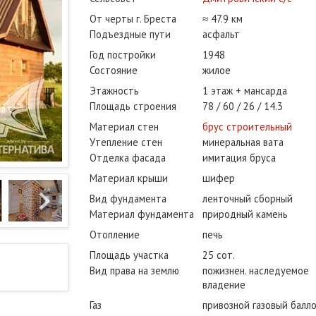
От черты г. Бреста
≈ 47.9 км
Подъездные пути
асфальт
Год постройки
1948
Состояние
жилое
Этажность
1 этаж + мансарда
Площадь строения
78
60
26
14.3
Материал стен
брус строительный
Утепление стен
минеральная вата
Отделка фасада
имитация бруса
Материал крыши
шифер
Вид фундамента
ленточный сборный
Материал фундамента
природный камень
Отопление
печь
Площадь участка
25 сот.
Вид права на землю
пожизнен. наследуемое
владение
Газ
привозной газовый балл