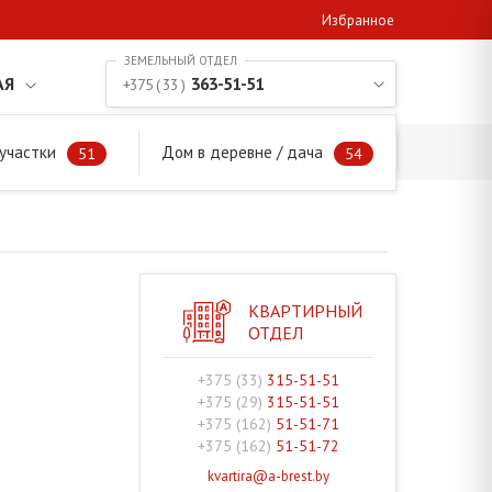
Избранное
АЯ
363-51-51
+375 ( 33 )
участки
Дом в деревне / дача
51
54
КВАРТИРНЫЙ
ОТДЕЛ
+375 (33)
315-51-51
+375 (29)
315-51-51
+375 (162)
51-51-71
+375 (162)
51-51-72
kvartira@a-brest.by