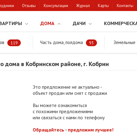
рудники
Отзывы
Консультации
Журнал
Карты
Контакты
ВАРТИРЫ
ДОМА
ДАЧИ
КОММЕРЧЕСК
ов
Часть дома, полдома
Земельные 
районе
Продажа жилого дома в Кобринском районе, г. Кобрин
119
93
 дома в Кобринском районе, г. Кобрин
Это предложение не актуально -
объект продан или снят с продажи
Вы можете ознакомиться
с похожими предложениями
или связаться с нами по телефону
Обращайтесь - предложим лучшее!