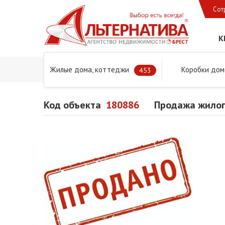
Сот
К
Жилые дома, коттеджи
Коробки дом
Главная
Предложения
Дома в Бресте и Брестском 
453
Код объекта
180886
Продажа жилого