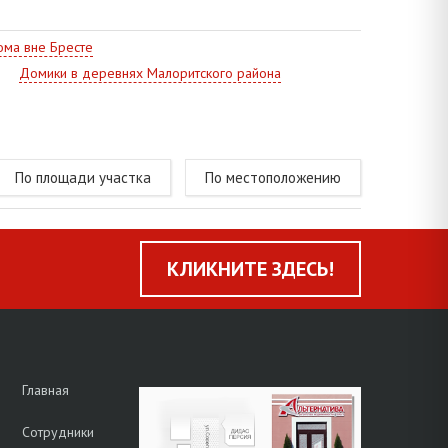
ма вне Бресте
Домики в деревнях Малоритского района
По площади участка
По местоположению
КЛИКНИТЕ ЗДЕСЬ!
Главная
Сотрудники