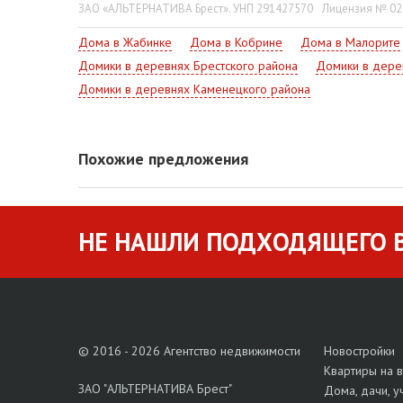
ЗАО «АЛЬТЕРНАТИВА Брест». УНП 291427570
Лицензия № 022
Дома в Жабинке
Дома в Кобрине
Дома в Малорите
Домики в деревнях Брестского района
Домики в дере
Домики в деревнях Каменецкого района
Похожие предложения
НЕ НАШЛИ ПОДХОДЯЩЕГО В
© 2016 - 2026 Агентство недвижимости
Новостройки
Квартиры на 
ЗАО "АЛЬТЕРНАТИВА Брест"
Дома, дачи, у