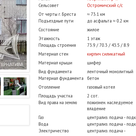
Сельсовет
Остромичский с/с
От черты г. Бреста
≈ 73.1 км
Подъездные пути
до асфальта ≈ 0.2 км
Состояние
жилое
Этажность
1 этаж
Площадь строения
73.9
70.3
43.5
8.9
Материал стен
кирпич силикатный
Материал крыши
шифер
Вид фундамента
ленточный монолитный
Материал фундамента
бетон
Отопление
газовый котел
Площадь участка
2 сот.
Вид права на землю
пожизнен. наследуемое
владение
Газ
централиз. подача - под
Вода
централиз. подача - под
Электричество
централиз. подача -