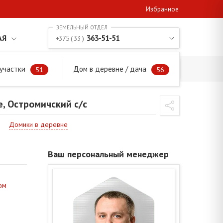
Избранное
АЯ
363-51-51
+375 ( 33 )
участки
Дом в деревне / дача
е, Остромичский с/с
51
56
, Остромичский с/с
Домики в деревне
Ваш персональный менеджер
ом