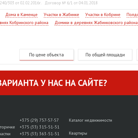
40/303 от 02.02.2016г.
Договор № 6/1 от 04.01.2018
Дома в Каменце
Участки в Жабинке
Участки в Кобрине
Полдо
внях Кобринского района
Домики в деревнях Жабинковского района
По цене объекта
По общей площади
АРИАНТА У НАС НА САЙТЕ?
+375 (29) 757-57-57
Каталог недвижимости
вторичке
+375 (33) 315-51-51
Квартиры
частки
+375 (33) 363-51-51