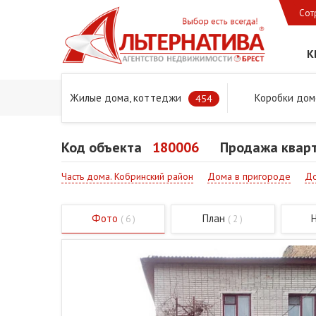
Сот
К
Жилые дома, коттеджи
Коробки дом
Главная
Предложения
Дома в Бресте и Брестском 
454
Код объекта
180006
Продажа кварт
Часть дома. Кобринский район
Дома в пригороде
До
Фото
План
( 6 )
( 2 )