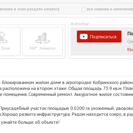
вления в этом разделе каталога
все новинки и изменения
По
Подписаться
См
- Дачи
360° - Нежилое
Кв
в блокированном жилом доме в агрогородке Кобринского район
ра расположена на втором этаже. Общая площадь 73.9 кв.м. Пла
ные помещения. Современный ремонт. Аккуратное жилое состояни
 Приусадебный участок площадью 0.0200 га ухоженный, дворов
Хорошо развита инфраструктура. Рядом находится озеро, в рад
 узнайте больше об объекте!