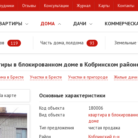
рудники
Отзывы
Консультации
Журнал
Карты
Контакты
ВАРТИРЫ
ДОМА
ДАЧИ
КОММЕРЧЕСК
ов
Часть дома, полдома
Земельные 
районе
Продажа квартиры в блокированном доме в Кобринском район
119
93
иры в блокированном доме в Кобринском районе
ма в Бресте
Участки в Бресте
Участки в пригороде
Жилые дачи
Основные характеристики
На карте
Код объекта
180006
Вид объекта
квартира в блокированн
доме
Тип предложения
чистая продажа
Район
Кобринский р-н