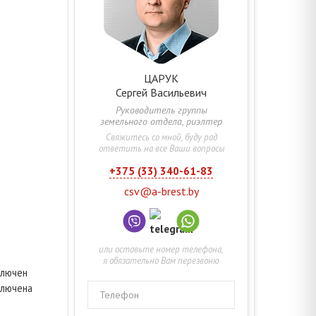
ЦАРУК
Сергей
Васильевич
Руководитель группы
земельного отдела, риэлтер
Свяжитесь со мной, буду рад
ответить на все Ваши вопросы
+375 (33) 340-61-83
csv@a-brest.by
или оставьте номер телефона,
я обязательно Вам перезвоню
ключен
ключена
Телефон