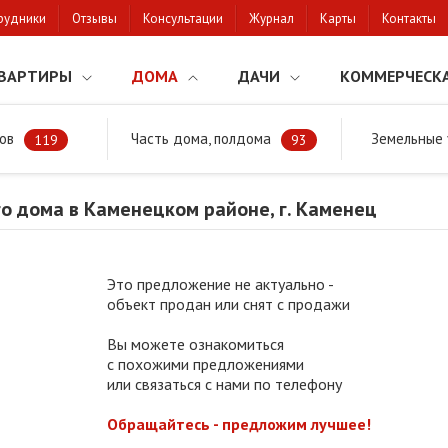
рудники
Отзывы
Консультации
Журнал
Карты
Контакты
ВАРТИРЫ
ДОМА
ДАЧИ
КОММЕРЧЕСК
ов
Часть дома, полдома
Земельные 
районе
Продажа жилого дома в Каменецком районе, г. Каменец
119
93
о дома в Каменецком районе, г. Каменец
Это предложение не актуально -
объект продан или снят с продажи
Вы можете ознакомиться
с похожими предложениями
или связаться с нами по телефону
Обращайтесь - предложим лучшее!