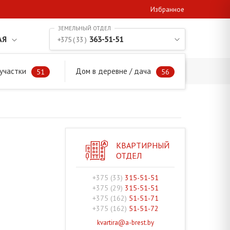
Избранное
АЯ
363-51-51
+375 ( 33 )
участки
Дом в деревне / дача
51
56
КВАРТИРНЫЙ
ОТДЕЛ
+375 (33)
315-51-51
+375 (29)
315-51-51
+375 (162)
51-51-71
+375 (162)
51-51-72
kvartira@a-brest.by