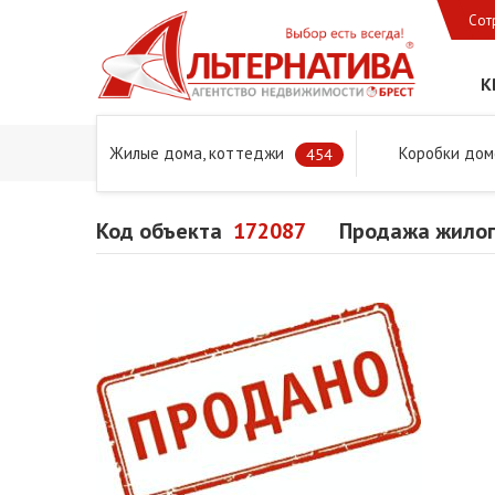
Сот
К
Жилые дома, коттеджи
Коробки дом
Главная
Предложения
Дома в Бресте и Брестском 
454
Код объекта
172087
Продажа жилог