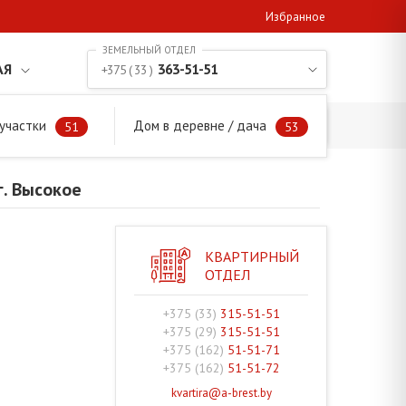
Избранное
АЯ
363-51-51
+375 ( 33 )
участки
Дом в деревне / дача
, г. Высокое
51
53
г. Высокое
КВАРТИРНЫЙ
ОТДЕЛ
+375 (33)
315-51-51
+375 (29)
315-51-51
+375 (162)
51-51-71
+375 (162)
51-51-72
kvartira@a-brest.by