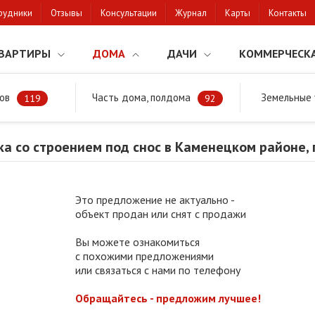
рудники
Отзывы
Консультации
Журнал
Карты
Контакты
ВАРТИРЫ
ДОМА
ДАЧИ
КОММЕРЧЕСК
ов
Часть дома, полдома
Земельные 
районе
Продажа участка со строением под снос в Каменецком районе
119
92
а со строением под снос в Каменецком районе, 
Это предложение не актуально -
объект продан или снят с продажи
Вы можете ознакомиться
с похожими предложениями
или связаться с нами по телефону
Обращайтесь - предложим лучшее!